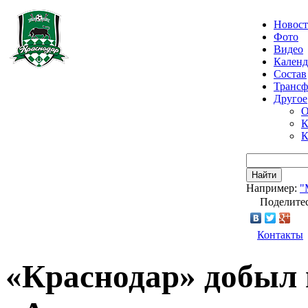
Новос
Фото
Видео
Календ
Состав
Транс
Другое
О
К
К
Найти
Например:
"
Поделитес
Контакты
«Краснодар» добыл 