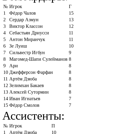
№
Игрок
Г
1
Фёдор Чалов
15
2
Сердар Азмун
13
3
Виктор Классон
12
4
Себастьян Дриусси
11
5
Антон Миранчук
11
6
Зе Луиш
10
7
Сильвестр Игбун
9
8
Магомед-Шапи Сулейманов
8
9
Ари
8
10
Джефферсон Фарфан
8
11
Артём Дзюба
8
12
Зелимхан Бакаев
8
13
Алексей Сутормин
8
14
Иван Игнатьев
7
15
Фёдор Смолов
7
Ассистенты:
№
Игрок
П
1
Артём Дзюба
10