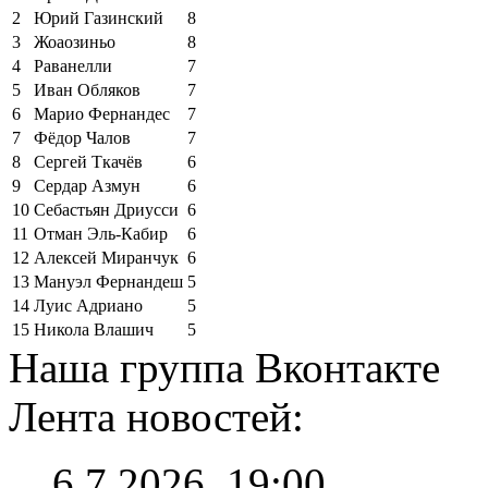
2
Юрий Газинский
8
3
Жоаозиньо
8
4
Раванелли
7
5
Иван Обляков
7
6
Марио Фернандес
7
7
Фёдор Чалов
7
8
Сергей Ткачёв
6
9
Сердар Азмун
6
10
Себастьян Дриусси
6
11
Отман Эль-Кабир
6
12
Алексей Миранчук
6
13
Мануэл Фернандеш
5
14
Луис Адриано
5
15
Никола Влашич
5
Наша группа Вконтакте
Лента новостей:
6.7.2026, 19:00