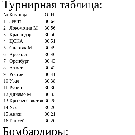
Турнирная таблица:
№
Команда
О
И
1
Зенит
30
64
2
Локомотив М
30
56
3
Краснодар
30
56
4
ЦСКА
30
51
5
Спартак М
30
49
6
Арсенал
30
46
7
Оренбург
30
43
8
Ахмат
30
42
9
Ростов
30
41
10
Урал
30
38
11
Рубин
30
36
12
Динамо М
30
33
13
Крылья Советов
30
28
14
Уфа
30
26
15
Анжи
30
21
16
Енисей
30
20
Бомбардиры: