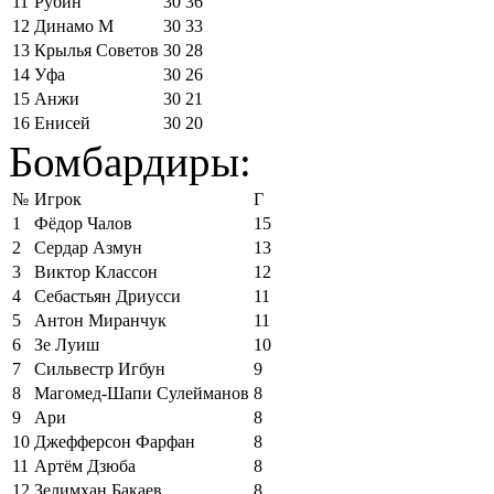
11
Рубин
30
36
12
Динамо М
30
33
13
Крылья Советов
30
28
14
Уфа
30
26
15
Анжи
30
21
16
Енисей
30
20
Бомбардиры:
№
Игрок
Г
1
Фёдор Чалов
15
2
Сердар Азмун
13
3
Виктор Классон
12
4
Себастьян Дриусси
11
5
Антон Миранчук
11
6
Зе Луиш
10
7
Сильвестр Игбун
9
8
Магомед-Шапи Сулейманов
8
9
Ари
8
10
Джефферсон Фарфан
8
11
Артём Дзюба
8
12
Зелимхан Бакаев
8