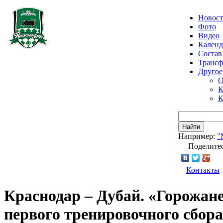
Новос
Фото
Видео
Календ
Состав
Транс
Другое
О
К
К
Найти
Например:
"
Поделитес
Контакты
Краснодар – Дубай. «Горожан
первого тренировочного сбора