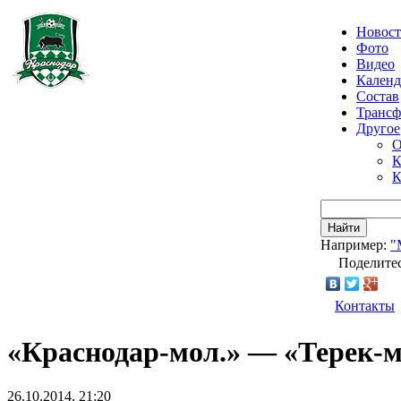
Новос
Фото
Видео
Календ
Состав
Транс
Другое
О
К
К
Найти
Например:
"
Поделитес
Контакты
«Краснодар-мол.» — «Терек-м
26.10.2014, 21:20