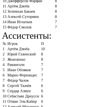
10
Джефферсон Фарфан
8
11
Артём Дзюба
8
12
Зелимхан Бакаев
8
13
Алексей Сутормин
8
14
Иван Игнатьев
7
15
Фёдор Смолов
7
Ассистенты:
№
Игрок
П
1
Артём Дзюба
10
2
Юрий Газинский
8
3
Жоаозиньо
8
4
Раванелли
7
5
Иван Обляков
7
6
Марио Фернандес
7
7
Фёдор Чалов
7
8
Сергей Ткачёв
6
9
Сердар Азмун
6
10
Себастьян Дриусси
6
11
Отман Эль-Кабир
6
12
Алексей Миранчук
6