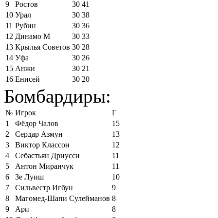
9
Ростов
30
41
10
Урал
30
38
11
Рубин
30
36
12
Динамо М
30
33
13
Крылья Советов
30
28
14
Уфа
30
26
15
Анжи
30
21
16
Енисей
30
20
Бомбардиры:
№
Игрок
Г
1
Фёдор Чалов
15
2
Сердар Азмун
13
3
Виктор Классон
12
4
Себастьян Дриусси
11
5
Антон Миранчук
11
6
Зе Луиш
10
7
Сильвестр Игбун
9
8
Магомед-Шапи Сулейманов
8
9
Ари
8