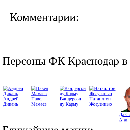
Комментарии:
Персоны ФК Краснодар в 
Андрей
Павел
Вандерсон
Натаилтон
Дикань
Мамаев
ду Карму
Жоаузинью
Да С
Ари
Ближайшие матчи: