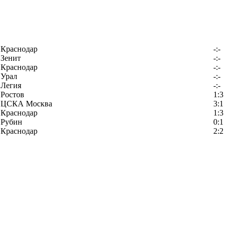
Краснодар
-:-
Зенит
-:-
Краснодар
-:-
Урал
-:-
Легия
-:-
Ростов
1:3
ЦСКА Москва
3:1
Краснодар
1:3
Рубин
0:1
Краснодар
2:2