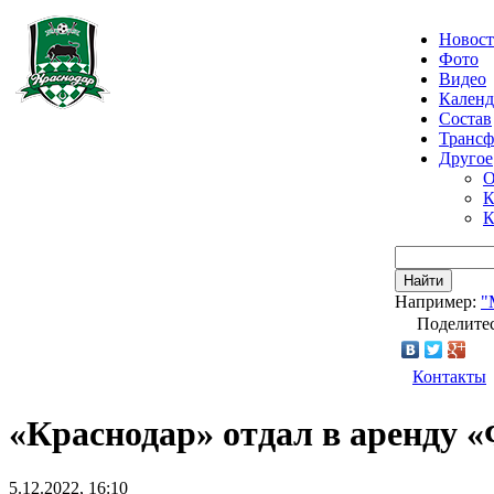
Новос
Фото
Видео
Календ
Состав
Транс
Другое
О
К
К
Найти
Например:
"
Поделитес
Контакты
«Краснодар» отдал в аренду 
5.12.2022, 16:10