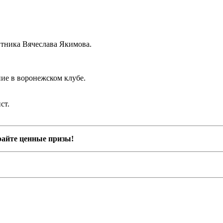
итника Вячеслава Якимова.
ие в воронежском клубе.
ст.
райте ценные призы!