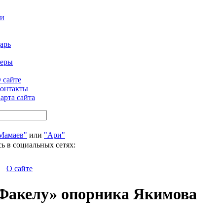
ти
арь
феры
 сайте
онтакты
арта сайта
Мамаев"
или
"Ари"
ь в социальных сетях:
О сайте
«Факелу» опорника Якимова