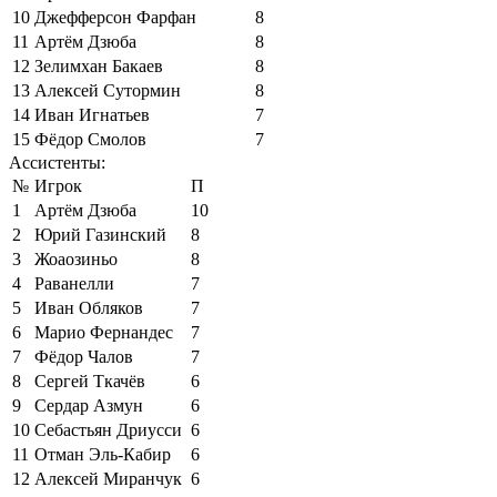
10
Джефферсон Фарфан
8
11
Артём Дзюба
8
12
Зелимхан Бакаев
8
13
Алексей Сутормин
8
14
Иван Игнатьев
7
15
Фёдор Смолов
7
Ассистенты:
№
Игрок
П
1
Артём Дзюба
10
2
Юрий Газинский
8
3
Жоаозиньо
8
4
Раванелли
7
5
Иван Обляков
7
6
Марио Фернандес
7
7
Фёдор Чалов
7
8
Сергей Ткачёв
6
9
Сердар Азмун
6
10
Себастьян Дриусси
6
11
Отман Эль-Кабир
6
12
Алексей Миранчук
6