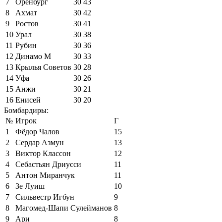
7
Оренбург
30
43
8
Ахмат
30
42
9
Ростов
30
41
10
Урал
30
38
11
Рубин
30
36
12
Динамо М
30
33
13
Крылья Советов
30
28
14
Уфа
30
26
15
Анжи
30
21
16
Енисей
30
20
Бомбардиры:
№
Игрок
Г
1
Фёдор Чалов
15
2
Сердар Азмун
13
3
Виктор Классон
12
4
Себастьян Дриусси
11
5
Антон Миранчук
11
6
Зе Луиш
10
7
Сильвестр Игбун
9
8
Магомед-Шапи Сулейманов
8
9
Ари
8