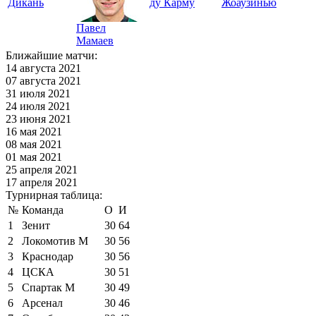
Дикань
ду Карму
Жоаузинью
Павел
Мамаев
Ближайшие матчи:
14 августа 2021
07 августа 2021
31 июля 2021
24 июля 2021
23 июня 2021
16 мая 2021
08 мая 2021
01 мая 2021
25 апреля 2021
17 апреля 2021
Турнирная таблица:
№
Команда
О
И
1
Зенит
30
64
2
Локомотив М
30
56
3
Краснодар
30
56
4
ЦСКА
30
51
5
Спартак М
30
49
6
Арсенал
30
46