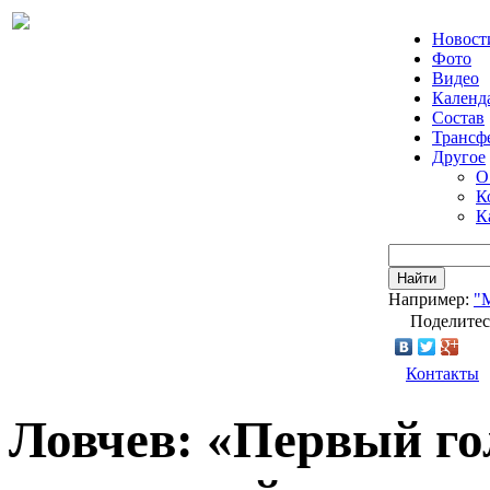
Новост
Фото
Видео
Календ
Состав
Трансф
Другое
О
К
К
Найти
Например:
"
Поделитес
Контакты
Ловчев: «Первый го