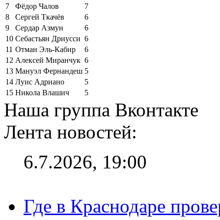
7
Фёдор Чалов
7
8
Сергей Ткачёв
6
9
Сердар Азмун
6
10
Себастьян Дриусси
6
11
Отман Эль-Кабир
6
12
Алексей Миранчук
6
13
Мануэл Фернандеш
5
14
Луис Адриано
5
15
Никола Влашич
5
Наша группа Вконтакте
Лента новостей:
6.7.2026, 19:00
Где в Краснодаре прове