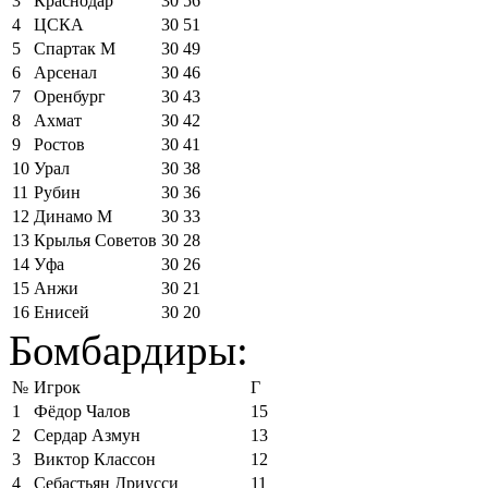
3
Краснодар
30
56
4
ЦСКА
30
51
5
Спартак М
30
49
6
Арсенал
30
46
7
Оренбург
30
43
8
Ахмат
30
42
9
Ростов
30
41
10
Урал
30
38
11
Рубин
30
36
12
Динамо М
30
33
13
Крылья Советов
30
28
14
Уфа
30
26
15
Анжи
30
21
16
Енисей
30
20
Бомбардиры:
№
Игрок
Г
1
Фёдор Чалов
15
2
Сердар Азмун
13
3
Виктор Классон
12
4
Себастьян Дриусси
11