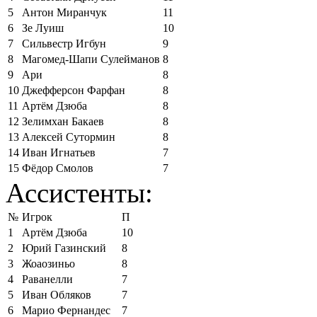
5
Антон Миранчук
11
6
Зе Луиш
10
7
Сильвестр Игбун
9
8
Магомед-Шапи Сулейманов
8
9
Ари
8
10
Джефферсон Фарфан
8
11
Артём Дзюба
8
12
Зелимхан Бакаев
8
13
Алексей Сутормин
8
14
Иван Игнатьев
7
15
Фёдор Смолов
7
Ассистенты:
№
Игрок
П
1
Артём Дзюба
10
2
Юрий Газинский
8
3
Жоаозиньо
8
4
Раванелли
7
5
Иван Обляков
7
6
Марио Фернандес
7