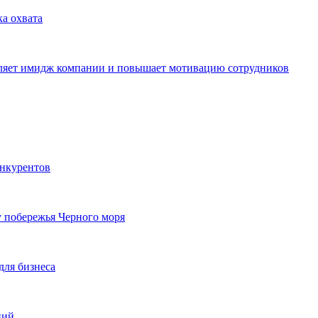
ка охвата
пляет имидж компании и повышает мотивацию сотрудников
онкурентов
у побережья Черного моря
для бизнеса
ций