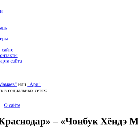
ти
арь
феры
 сайте
онтакты
арта сайта
Мамаев"
или
"Ари"
ь в социальных сетях:
О сайте
Краснодар» – «Чонбук Хёндэ 