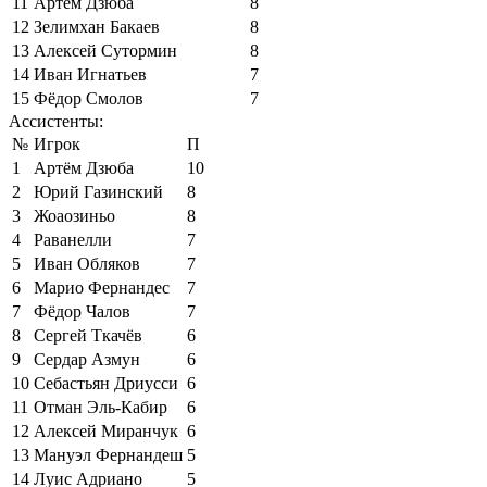
11
Артём Дзюба
8
12
Зелимхан Бакаев
8
13
Алексей Сутормин
8
14
Иван Игнатьев
7
15
Фёдор Смолов
7
Ассистенты:
№
Игрок
П
1
Артём Дзюба
10
2
Юрий Газинский
8
3
Жоаозиньо
8
4
Раванелли
7
5
Иван Обляков
7
6
Марио Фернандес
7
7
Фёдор Чалов
7
8
Сергей Ткачёв
6
9
Сердар Азмун
6
10
Себастьян Дриусси
6
11
Отман Эль-Кабир
6
12
Алексей Миранчук
6
13
Мануэл Фернандеш
5
14
Луис Адриано
5