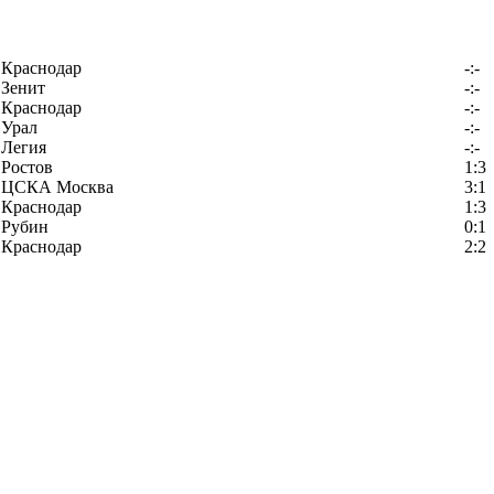
Краснодар
-:-
Зенит
-:-
Краснодар
-:-
Урал
-:-
Легия
-:-
Ростов
1:3
ЦСКА Москва
3:1
Краснодар
1:3
Рубин
0:1
Краснодар
2:2