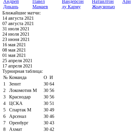
Андрей
Павел
Вандерсон
Натаилтон
Ари
Дикань
Мамаев
ду Карму
Жоаузинью
Ближайшие матчи:
14 августа 2021
07 августа 2021
31 июля 2021
24 июля 2021
23 июня 2021
16 мая 2021
08 мая 2021
01 мая 2021
25 апреля 2021
17 апреля 2021
Турнирная таблица:
№
Команда
О
И
1
Зенит
30
64
2
Локомотив М
30
56
3
Краснодар
30
56
4
ЦСКА
30
51
5
Спартак М
30
49
6
Арсенал
30
46
7
Оренбург
30
43
8
Ахмат
30
42