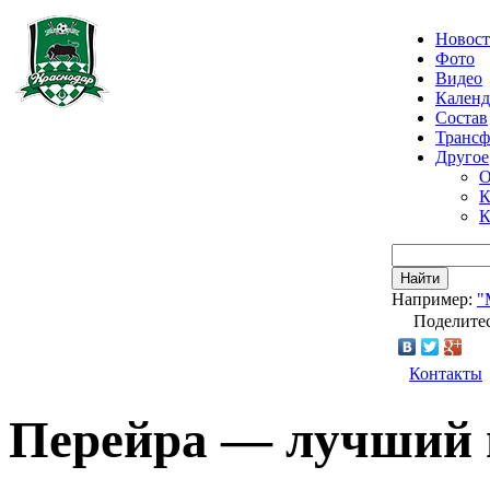
Новос
Фото
Видео
Календ
Состав
Транс
Другое
О
К
К
Найти
Например:
"
Поделитес
Контакты
Перейра — лучший 