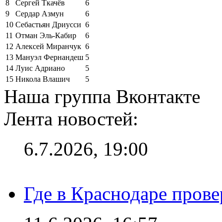
8
Сергей Ткачёв
6
9
Сердар Азмун
6
10
Себастьян Дриусси
6
11
Отман Эль-Кабир
6
12
Алексей Миранчук
6
13
Мануэл Фернандеш
5
14
Луис Адриано
5
15
Никола Влашич
5
Наша группа Вконтакте
Лента новостей:
6.7.2026, 19:00
Где в Краснодаре прове