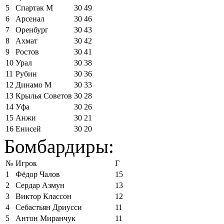
5
Спартак М
30
49
6
Арсенал
30
46
7
Оренбург
30
43
8
Ахмат
30
42
9
Ростов
30
41
10
Урал
30
38
11
Рубин
30
36
12
Динамо М
30
33
13
Крылья Советов
30
28
14
Уфа
30
26
15
Анжи
30
21
16
Енисей
30
20
Бомбардиры:
№
Игрок
Г
1
Фёдор Чалов
15
2
Сердар Азмун
13
3
Виктор Классон
12
4
Себастьян Дриусси
11
5
Антон Миранчук
11