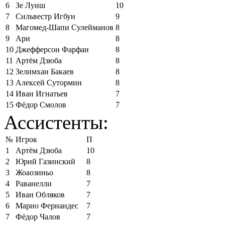
6
Зе Луиш
10
7
Сильвестр Игбун
9
8
Магомед-Шапи Сулейманов
8
9
Ари
8
10
Джефферсон Фарфан
8
11
Артём Дзюба
8
12
Зелимхан Бакаев
8
13
Алексей Сутормин
8
14
Иван Игнатьев
7
15
Фёдор Смолов
7
Ассистенты:
№
Игрок
П
1
Артём Дзюба
10
2
Юрий Газинский
8
3
Жоаозиньо
8
4
Раванелли
7
5
Иван Обляков
7
6
Марио Фернандес
7
7
Фёдор Чалов
7