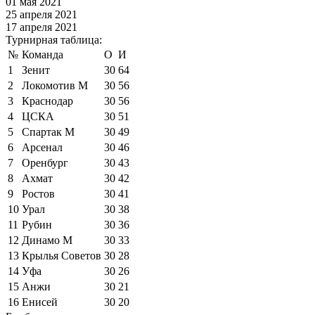
01 мая 2021
25 апреля 2021
17 апреля 2021
Турнирная таблица:
№
Команда
О
И
1
Зенит
30
64
2
Локомотив М
30
56
3
Краснодар
30
56
4
ЦСКА
30
51
5
Спартак М
30
49
6
Арсенал
30
46
7
Оренбург
30
43
8
Ахмат
30
42
9
Ростов
30
41
10
Урал
30
38
11
Рубин
30
36
12
Динамо М
30
33
13
Крылья Советов
30
28
14
Уфа
30
26
15
Анжи
30
21
16
Енисей
30
20