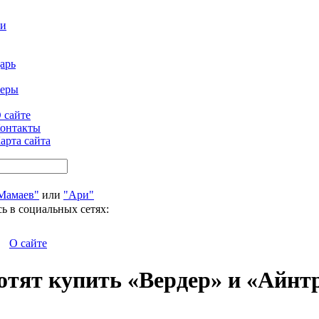
ти
арь
феры
 сайте
онтакты
арта сайта
Мамаев"
или
"Ари"
ь в социальных сетях:
О сайте
отят купить «Вердер» и «Айнт