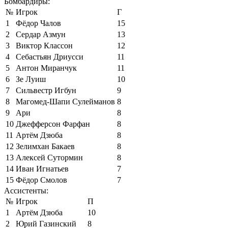
Бомбардиры:
№
Игрок
Г
1
Фёдор Чалов
15
2
Сердар Азмун
13
3
Виктор Классон
12
4
Себастьян Дриусси
11
5
Антон Миранчук
11
6
Зе Луиш
10
7
Сильвестр Игбун
9
8
Магомед-Шапи Сулейманов
8
9
Ари
8
10
Джефферсон Фарфан
8
11
Артём Дзюба
8
12
Зелимхан Бакаев
8
13
Алексей Сутормин
8
14
Иван Игнатьев
7
15
Фёдор Смолов
7
Ассистенты:
№
Игрок
П
1
Артём Дзюба
10
2
Юрий Газинский
8