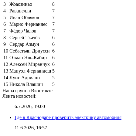
3
Жоаозиньо
8
4
Раванелли
7
5
Иван Обляков
7
6
Марио Фернандес
7
7
Фёдор Чалов
7
8
Сергей Ткачёв
6
9
Сердар Азмун
6
10
Себастьян Дриусси
6
11
Отман Эль-Кабир
6
12
Алексей Миранчук
6
13
Мануэл Фернандеш
5
14
Луис Адриано
5
15
Никола Влашич
5
Наша группа Вконтакте
Лента новостей:
6.7.2026, 19:00
Где в Краснодаре проверить электрику автомобиля
11.6.2026, 16:57