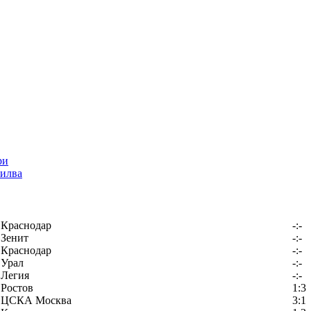
илва
Краснодар
-:-
Зенит
-:-
Краснодар
-:-
Урал
-:-
Легия
-:-
Ростов
1:3
ЦСКА Москва
3:1