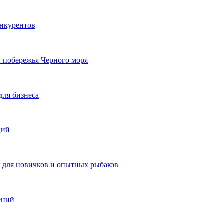
онкурентов
у побережья Черного моря
для бизнеса
ций
ы для новичков и опытных рыбаков
ений