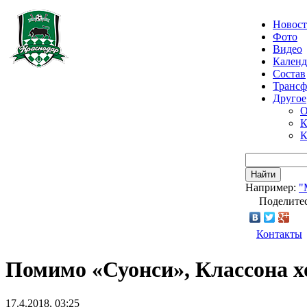
Новос
Фото
Видео
Календ
Состав
Транс
Другое
О
К
К
Найти
Например:
"
Поделитес
Контакты
Помимо «Суонси», Классона х
17.4.2018, 03:25