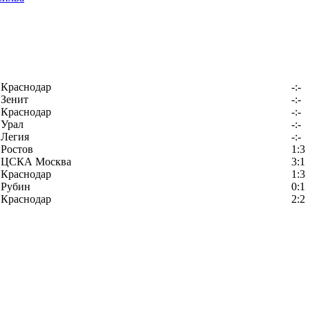
Краснодар
-:-
Зенит
-:-
Краснодар
-:-
Урал
-:-
Легия
-:-
Ростов
1:3
ЦСКА Москва
3:1
Краснодар
1:3
Рубин
0:1
Краснодар
2:2