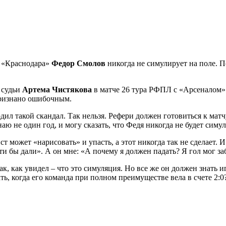
 «Краснодара»
Федор Смолов
никогда не симулирует на поле. П
 судьи
Артема Чистякова
в матче 26 тура РФПЛ с «Арсеналом» (
признано ошибочным.
ил такой скандал. Так нельзя. Рефери должен готовиться к матч
ю не один год, и могу сказать, что Федя никогда не будет симу
ст может «нарисовать» и упасть, а этот никогда так не сделает. 
ьти бы дали». А он мне: «А почему я должен падать? Я гол мог за
так, как увидел – что это симуляция. Но все же он должен знать и
ь, когда его команда при полном преимуществе вела в счете 2:0