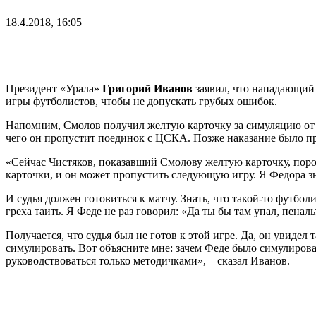
18.4.2018, 16:05
Президент «Урала»
Григорий Иванов
заявил, что нападающий
игры футболистов, чтобы не допускать грубых ошибок.
Напомним, Смолов получил желтую карточку за симуляцию от
чего он пропустит поединок с ЦСКА. Позже наказание было 
«Сейчас Чистяков, показавший Смолову желтую карточку, пород
карточки, и он может пропустить следующую игру. Я Федора зна
И судья должен готовиться к матчу. Знать, что такой-то футболи
греха таить. Я Феде не раз говорил: «Да ты бы там упал, пенал
Получается, что судья был не готов к этой игре. Да, он увидел 
симулировать. Вот объясните мне: зачем Феде было симулироват
руководствоваться только методичками», – сказал Иванов.