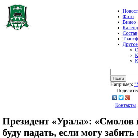
Новос
Фото
Видео
Календ
Состав
Транс
Другое
О
К
К
Найти
Например:
"
Поделитес
Контакты
Президент «Урала»: «Смолов н
буду падать, если могу забить