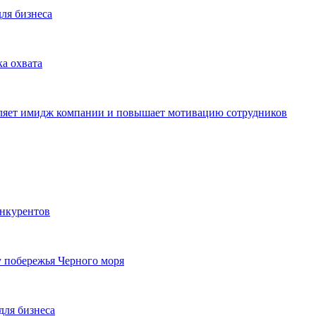
для бизнеса
ка охвата
пляет имидж компании и повышает мотивацию сотрудников
онкурентов
у побережья Черного моря
для бизнеса