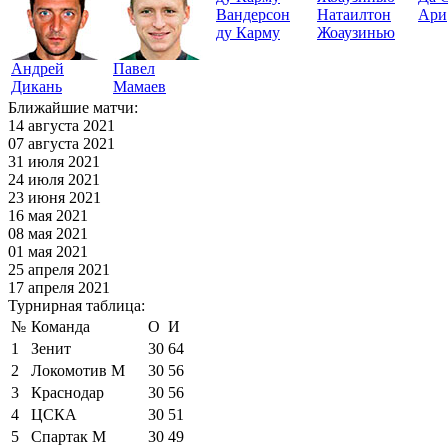
Вандерсон
Натаилтон
Ари
ду Карму
Жоаузинью
Андрей
Павел
Дикань
Мамаев
Ближайшие матчи:
14 августа 2021
07 августа 2021
31 июля 2021
24 июля 2021
23 июня 2021
16 мая 2021
08 мая 2021
01 мая 2021
25 апреля 2021
17 апреля 2021
Турнирная таблица:
№
Команда
О
И
1
Зенит
30
64
2
Локомотив М
30
56
3
Краснодар
30
56
4
ЦСКА
30
51
5
Спартак М
30
49