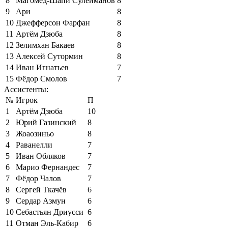
8
Магомед-Шапи Сулейманов
8
9
Ари
8
10
Джефферсон Фарфан
8
11
Артём Дзюба
8
12
Зелимхан Бакаев
8
13
Алексей Сутормин
8
14
Иван Игнатьев
7
15
Фёдор Смолов
7
Ассистенты:
№
Игрок
П
1
Артём Дзюба
10
2
Юрий Газинский
8
3
Жоаозиньо
8
4
Раванелли
7
5
Иван Обляков
7
6
Марио Фернандес
7
7
Фёдор Чалов
7
8
Сергей Ткачёв
6
9
Сердар Азмун
6
10
Себастьян Дриусси
6
11
Отман Эль-Кабир
6