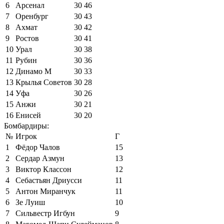
6
Арсенал
30
46
7
Оренбург
30
43
8
Ахмат
30
42
9
Ростов
30
41
10
Урал
30
38
11
Рубин
30
36
12
Динамо М
30
33
13
Крылья Советов
30
28
14
Уфа
30
26
15
Анжи
30
21
16
Енисей
30
20
Бомбардиры:
№
Игрок
Г
1
Фёдор Чалов
15
2
Сердар Азмун
13
3
Виктор Классон
12
4
Себастьян Дриусси
11
5
Антон Миранчук
11
6
Зе Луиш
10
7
Сильвестр Игбун
9