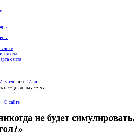
ти
арь
феры
 сайте
онтакты
арта сайта
Мамаев"
или
"Ари"
ь в социальных сетях:
О сайте
икогда не будет симулировать.
 гол?»