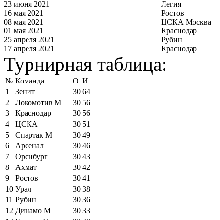
23 июня 2021
Легия
16 мая 2021
Ростов
08 мая 2021
ЦСКА Москва
01 мая 2021
Краснодар
25 апреля 2021
Рубин
17 апреля 2021
Краснодар
Турнирная таблица:
№
Команда
О
И
1
Зенит
30
64
2
Локомотив М
30
56
3
Краснодар
30
56
4
ЦСКА
30
51
5
Спартак М
30
49
6
Арсенал
30
46
7
Оренбург
30
43
8
Ахмат
30
42
9
Ростов
30
41
10
Урал
30
38
11
Рубин
30
36
12
Динамо М
30
33