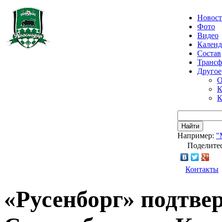
Новос
Фото
Видео
Календ
Состав
Транс
Другое
О
К
К
Найти
Например:
"
Поделитес
Контакты
«Русенборг» подтве