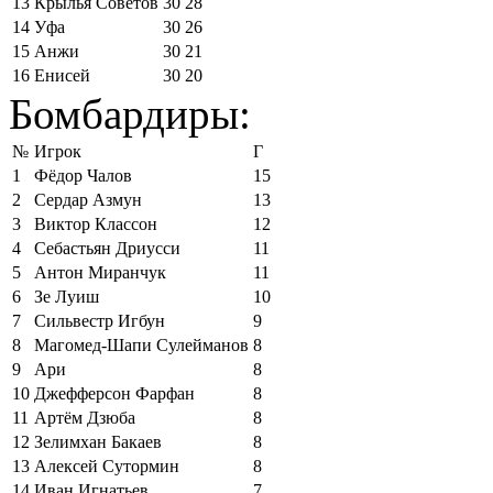
13
Крылья Советов
30
28
14
Уфа
30
26
15
Анжи
30
21
16
Енисей
30
20
Бомбардиры:
№
Игрок
Г
1
Фёдор Чалов
15
2
Сердар Азмун
13
3
Виктор Классон
12
4
Себастьян Дриусси
11
5
Антон Миранчук
11
6
Зе Луиш
10
7
Сильвестр Игбун
9
8
Магомед-Шапи Сулейманов
8
9
Ари
8
10
Джефферсон Фарфан
8
11
Артём Дзюба
8
12
Зелимхан Бакаев
8
13
Алексей Сутормин
8
14
Иван Игнатьев
7