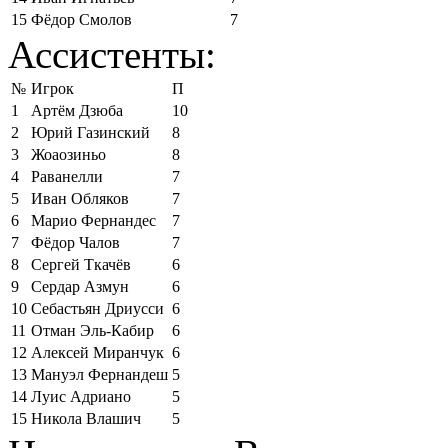
15
Фёдор Смолов
7
Ассистенты:
№
Игрок
П
1
Артём Дзюба
10
2
Юрий Газинский
8
3
Жоаозиньо
8
4
Раванелли
7
5
Иван Обляков
7
6
Марио Фернандес
7
7
Фёдор Чалов
7
8
Сергей Ткачёв
6
9
Сердар Азмун
6
10
Себастьян Дриусси
6
11
Отман Эль-Кабир
6
12
Алексей Миранчук
6
13
Мануэл Фернандеш
5
14
Луис Адриано
5
15
Никола Влашич
5