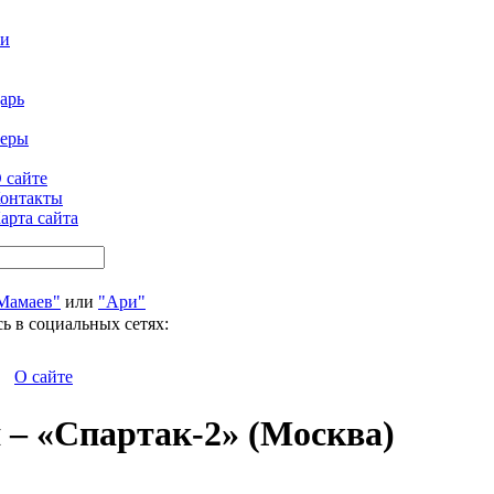
ти
арь
феры
 сайте
онтакты
арта сайта
Мамаев"
или
"Ари"
ь в социальных сетях:
О сайте
 – «Спартак-2» (Москва)