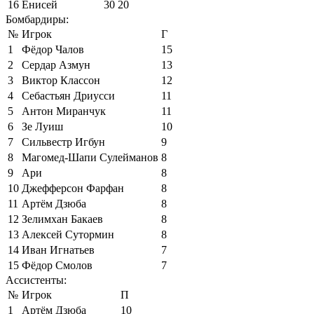
16
Енисей
30
20
Бомбардиры:
№
Игрок
Г
1
Фёдор Чалов
15
2
Сердар Азмун
13
3
Виктор Классон
12
4
Себастьян Дриусси
11
5
Антон Миранчук
11
6
Зе Луиш
10
7
Сильвестр Игбун
9
8
Магомед-Шапи Сулейманов
8
9
Ари
8
10
Джефферсон Фарфан
8
11
Артём Дзюба
8
12
Зелимхан Бакаев
8
13
Алексей Сутормин
8
14
Иван Игнатьев
7
15
Фёдор Смолов
7
Ассистенты:
№
Игрок
П
1
Артём Дзюба
10