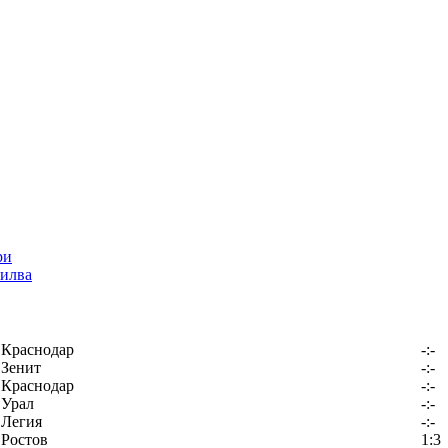
илва
Краснодар
-:-
Зенит
-:-
Краснодар
-:-
Урал
-:-
Легия
-:-
Ростов
1:3