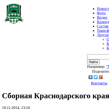
Новос
Фото
Видео
Календ
Состав
Транс
Другое
О
К
К
Найти
Например:
"
Поделитес
Контакты
Сборная Краснодарского края
19.11.2014, 23:10