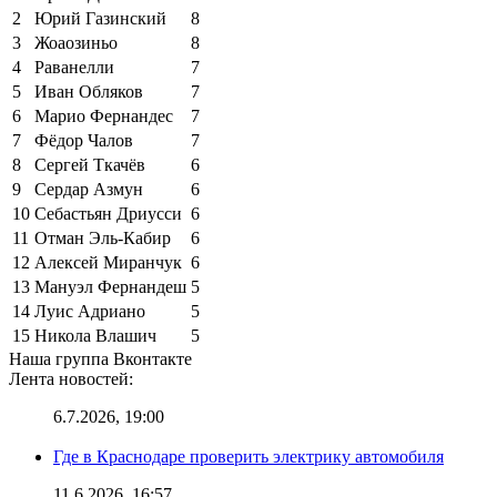
2
Юрий Газинский
8
3
Жоаозиньо
8
4
Раванелли
7
5
Иван Обляков
7
6
Марио Фернандес
7
7
Фёдор Чалов
7
8
Сергей Ткачёв
6
9
Сердар Азмун
6
10
Себастьян Дриусси
6
11
Отман Эль-Кабир
6
12
Алексей Миранчук
6
13
Мануэл Фернандеш
5
14
Луис Адриано
5
15
Никола Влашич
5
Наша группа Вконтакте
Лента новостей:
6.7.2026, 19:00
Где в Краснодаре проверить электрику автомобиля
11.6.2026, 16:57