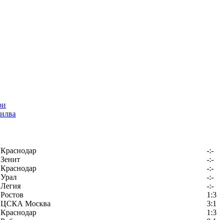
илва
Краснодар
-:-
Зенит
-:-
Краснодар
-:-
Урал
-:-
Легия
-:-
Ростов
1:3
ЦСКА Москва
3:1
Краснодар
1:3