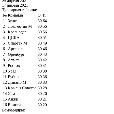
25 апреля 2021
17 апреля 2021
Турнирная таблица:
№
Команда
О
И
1
Зенит
30
64
2
Локомотив М
30
56
3
Краснодар
30
56
4
ЦСКА
30
51
5
Спартак М
30
49
6
Арсенал
30
46
7
Оренбург
30
43
8
Ахмат
30
42
9
Ростов
30
41
10
Урал
30
38
11
Рубин
30
36
12
Динамо М
30
33
13
Крылья Советов
30
28
14
Уфа
30
26
15
Анжи
30
21
16
Енисей
30
20
Бомбардиры: