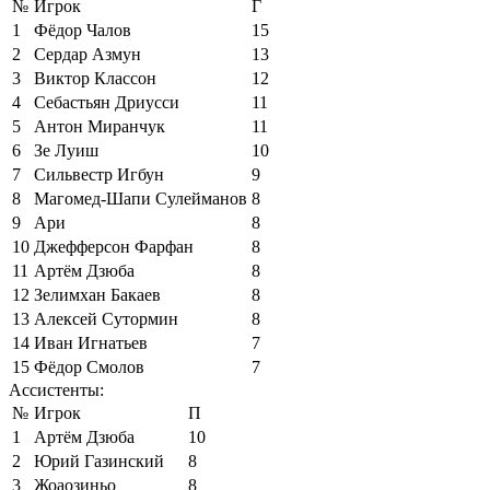
№
Игрок
Г
1
Фёдор Чалов
15
2
Сердар Азмун
13
3
Виктор Классон
12
4
Себастьян Дриусси
11
5
Антон Миранчук
11
6
Зе Луиш
10
7
Сильвестр Игбун
9
8
Магомед-Шапи Сулейманов
8
9
Ари
8
10
Джефферсон Фарфан
8
11
Артём Дзюба
8
12
Зелимхан Бакаев
8
13
Алексей Сутормин
8
14
Иван Игнатьев
7
15
Фёдор Смолов
7
Ассистенты:
№
Игрок
П
1
Артём Дзюба
10
2
Юрий Газинский
8
3
Жоаозиньо
8