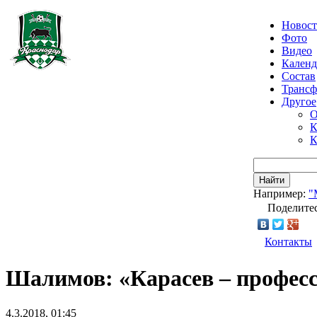
Новос
Фото
Видео
Календ
Состав
Транс
Другое
О
К
К
Найти
Например:
"
Поделитес
Контакты
Шалимов: «Карасев – професси
4.3.2018, 01:45