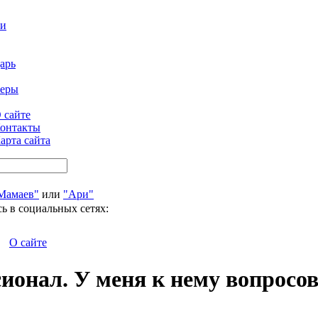
ти
арь
феры
 сайте
онтакты
арта сайта
Мамаев"
или
"Ари"
ь в социальных сетях:
О сайте
онал. У меня к нему вопросов 