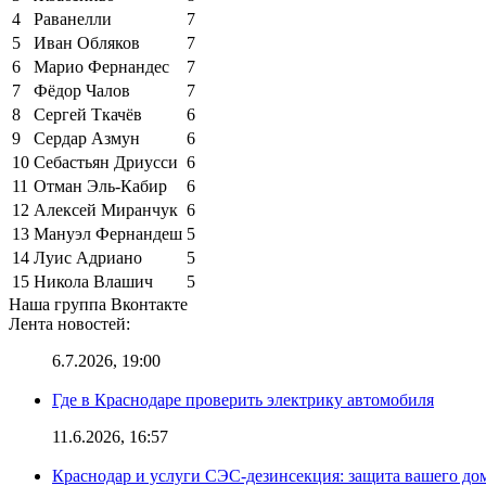
4
Раванелли
7
5
Иван Обляков
7
6
Марио Фернандес
7
7
Фёдор Чалов
7
8
Сергей Ткачёв
6
9
Сердар Азмун
6
10
Себастьян Дриусси
6
11
Отман Эль-Кабир
6
12
Алексей Миранчук
6
13
Мануэл Фернандеш
5
14
Луис Адриано
5
15
Никола Влашич
5
Наша группа Вконтакте
Лента новостей:
6.7.2026, 19:00
Где в Краснодаре проверить электрику автомобиля
11.6.2026, 16:57
Краснодар и услуги СЭС-дезинсекция: защита вашего дом