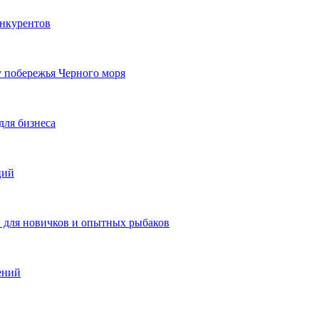
онкурентов
у побережья Черного моря
для бизнеса
ций
ы для новичков и опытных рыбаков
ений