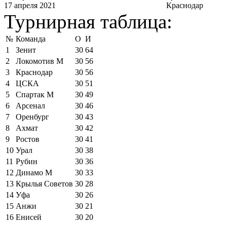
17 апреля 2021
Краснодар
Турнирная таблица:
№
Команда
О
И
1
Зенит
30
64
2
Локомотив М
30
56
3
Краснодар
30
56
4
ЦСКА
30
51
5
Спартак М
30
49
6
Арсенал
30
46
7
Оренбург
30
43
8
Ахмат
30
42
9
Ростов
30
41
10
Урал
30
38
11
Рубин
30
36
12
Динамо М
30
33
13
Крылья Советов
30
28
14
Уфа
30
26
15
Анжи
30
21
16
Енисей
30
20