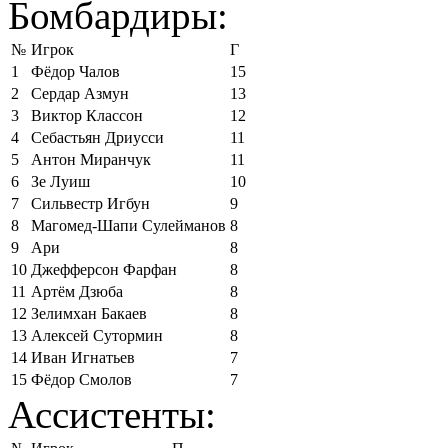
Бомбардиры:
№
Игрок
Г
1
Фёдор Чалов
15
2
Сердар Азмун
13
3
Виктор Классон
12
4
Себастьян Дриусси
11
5
Антон Миранчук
11
6
Зе Луиш
10
7
Сильвестр Игбун
9
8
Магомед-Шапи Сулейманов
8
9
Ари
8
10
Джефферсон Фарфан
8
11
Артём Дзюба
8
12
Зелимхан Бакаев
8
13
Алексей Сутормин
8
14
Иван Игнатьев
7
15
Фёдор Смолов
7
Ассистенты: