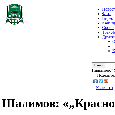
Новос
Фото
Видео
Календ
Состав
Транс
Другое
О
К
К
Найти
Например:
"
Поделитес
Контакты
Шалимов: «„Красно