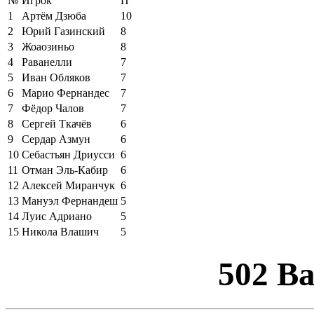
№
Игрок
П
1
Артём Дзюба
10
2
Юрий Газинский
8
3
Жоаозиньо
8
4
Раванелли
7
5
Иван Обляков
7
6
Марио Фернандес
7
7
Фёдор Чалов
7
8
Сергей Ткачёв
6
9
Сердар Азмун
6
10
Себастьян Дриусси
6
11
Отман Эль-Кабир
6
12
Алексей Миранчук
6
13
Мануэл Фернандеш
5
14
Луис Адриано
5
15
Никола Влашич
5
502 B