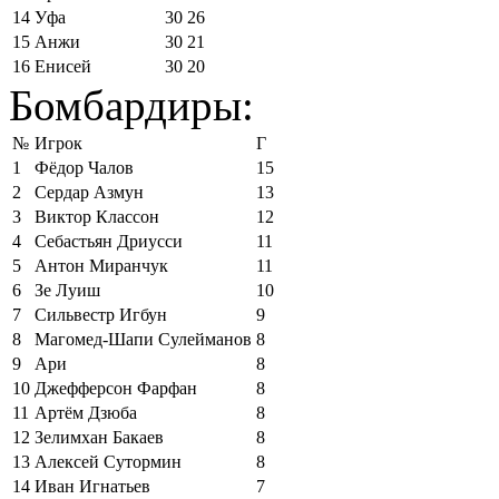
14
Уфа
30
26
15
Анжи
30
21
16
Енисей
30
20
Бомбардиры:
№
Игрок
Г
1
Фёдор Чалов
15
2
Сердар Азмун
13
3
Виктор Классон
12
4
Себастьян Дриусси
11
5
Антон Миранчук
11
6
Зе Луиш
10
7
Сильвестр Игбун
9
8
Магомед-Шапи Сулейманов
8
9
Ари
8
10
Джефферсон Фарфан
8
11
Артём Дзюба
8
12
Зелимхан Бакаев
8
13
Алексей Сутормин
8
14
Иван Игнатьев
7