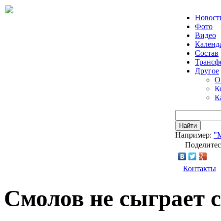
Новост
Фото
Видео
Календ
Состав
Трансф
Другое
О
К
К
Найти
Например:
"
Поделитес
Контакты
Смолов не сыграет 