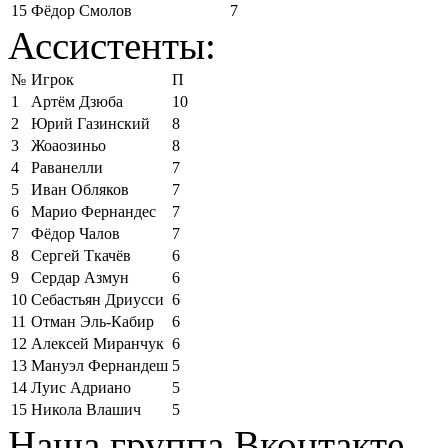
15
Фёдор Смолов
7
Ассистенты:
№
Игрок
П
1
Артём Дзюба
10
2
Юрий Газинский
8
3
Жоаозиньо
8
4
Раванелли
7
5
Иван Обляков
7
6
Марио Фернандес
7
7
Фёдор Чалов
7
8
Сергей Ткачёв
6
9
Сердар Азмун
6
10
Себастьян Дриусси
6
11
Отман Эль-Кабир
6
12
Алексей Миранчук
6
13
Мануэл Фернандеш
5
14
Луис Адриано
5
15
Никола Влашич
5
Наша группа Вконтакте