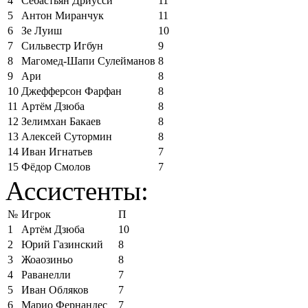
4
Себастьян Дриусси
11
5
Антон Миранчук
11
6
Зе Луиш
10
7
Сильвестр Игбун
9
8
Магомед-Шапи Сулейманов
8
9
Ари
8
10
Джефферсон Фарфан
8
11
Артём Дзюба
8
12
Зелимхан Бакаев
8
13
Алексей Сутормин
8
14
Иван Игнатьев
7
15
Фёдор Смолов
7
Ассистенты:
№
Игрок
П
1
Артём Дзюба
10
2
Юрий Газинский
8
3
Жоаозиньо
8
4
Раванелли
7
5
Иван Обляков
7
6
Марио Фернандес
7