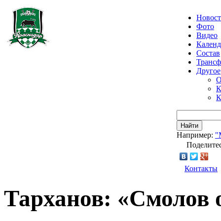
Новос
Фото
Видео
Календ
Состав
Транс
Другое
О
К
К
Найти
Например:
"
Поделитес
Контакты
Тарханов: «Смолов о