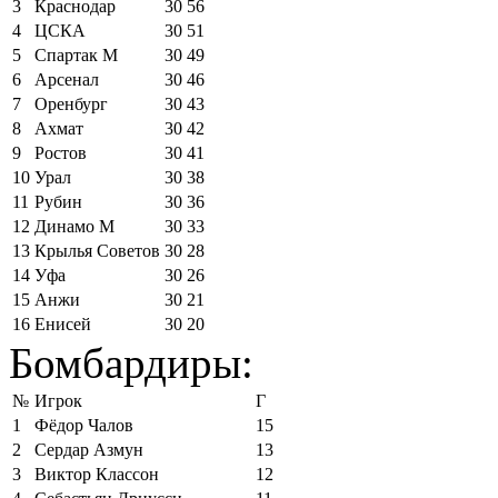
3
Краснодар
30
56
4
ЦСКА
30
51
5
Спартак М
30
49
6
Арсенал
30
46
7
Оренбург
30
43
8
Ахмат
30
42
9
Ростов
30
41
10
Урал
30
38
11
Рубин
30
36
12
Динамо М
30
33
13
Крылья Советов
30
28
14
Уфа
30
26
15
Анжи
30
21
16
Енисей
30
20
Бомбардиры:
№
Игрок
Г
1
Фёдор Чалов
15
2
Сердар Азмун
13
3
Виктор Классон
12