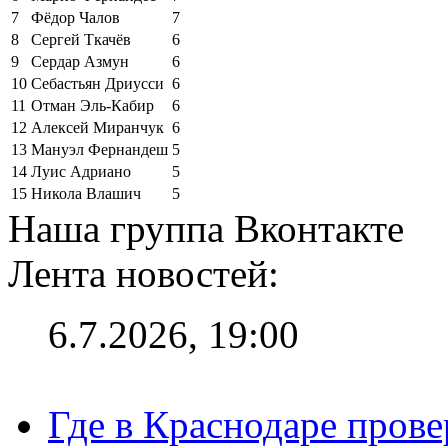
7
Фёдор Чалов
7
8
Сергей Ткачёв
6
9
Сердар Азмун
6
10
Себастьян Дриусси
6
11
Отман Эль-Кабир
6
12
Алексей Миранчук
6
13
Мануэл Фернандеш
5
14
Луис Адриано
5
15
Никола Влашич
5
Наша группа Вконтакте
Лента новостей:
6.7.2026, 19:00
Где в Краснодаре прове