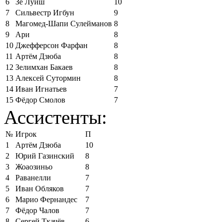
6
Зе Луиш
10
7
Сильвестр Игбун
9
8
Магомед-Шапи Сулейманов
8
9
Ари
8
10
Джефферсон Фарфан
8
11
Артём Дзюба
8
12
Зелимхан Бакаев
8
13
Алексей Сутормин
8
14
Иван Игнатьев
7
15
Фёдор Смолов
7
Ассистенты:
№
Игрок
П
1
Артём Дзюба
10
2
Юрий Газинский
8
3
Жоаозиньо
8
4
Раванелли
7
5
Иван Обляков
7
6
Марио Фернандес
7
7
Фёдор Чалов
7
8
Сергей Ткачёв
6