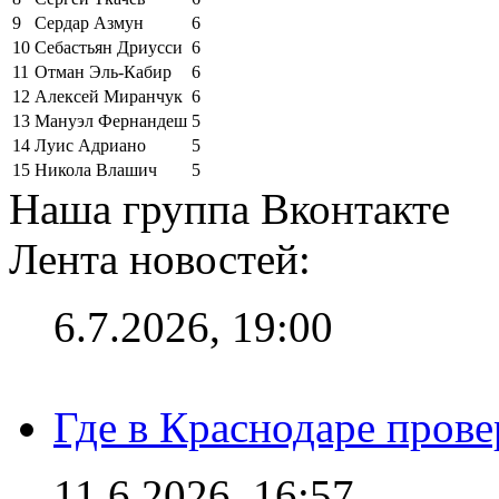
9
Сердар Азмун
6
10
Себастьян Дриусси
6
11
Отман Эль-Кабир
6
12
Алексей Миранчук
6
13
Мануэл Фернандеш
5
14
Луис Адриано
5
15
Никола Влашич
5
Наша группа Вконтакте
Лента новостей:
6.7.2026, 19:00
Где в Краснодаре прове
11.6.2026, 16:57