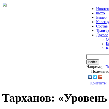
Новост
Фото
Видео
Календ
Состав
Трансф
Другое
О
К
К
Найти
Например:
"
Поделитес
Контакты
Тарханов: «Уровень