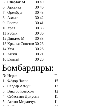
5
Спартак М
30
49
6
Арсенал
30
46
7
Оренбург
30
43
8
Ахмат
30
42
9
Ростов
30
41
10
Урал
30
38
11
Рубин
30
36
12
Динамо М
30
33
13
Крылья Советов
30
28
14
Уфа
30
26
15
Анжи
30
21
16
Енисей
30
20
Бомбардиры:
№
Игрок
Г
1
Фёдор Чалов
15
2
Сердар Азмун
13
3
Виктор Классон
12
4
Себастьян Дриусси
11
5
Антон Миранчук
11