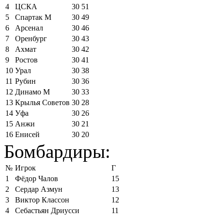
4
ЦСКА
30
51
5
Спартак М
30
49
6
Арсенал
30
46
7
Оренбург
30
43
8
Ахмат
30
42
9
Ростов
30
41
10
Урал
30
38
11
Рубин
30
36
12
Динамо М
30
33
13
Крылья Советов
30
28
14
Уфа
30
26
15
Анжи
30
21
16
Енисей
30
20
Бомбардиры:
№
Игрок
Г
1
Фёдор Чалов
15
2
Сердар Азмун
13
3
Виктор Классон
12
4
Себастьян Дриусси
11