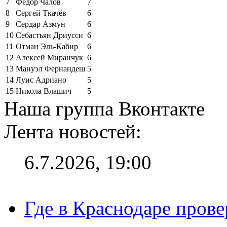
7
Фёдор Чалов
7
8
Сергей Ткачёв
6
9
Сердар Азмун
6
10
Себастьян Дриусси
6
11
Отман Эль-Кабир
6
12
Алексей Миранчук
6
13
Мануэл Фернандеш
5
14
Луис Адриано
5
15
Никола Влашич
5
Наша группа Вконтакте
Лента новостей:
6.7.2026, 19:00
Где в Краснодаре прове