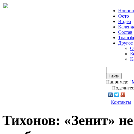
Новост
Фото
Видео
Календ
Состав
Трансф
Другое
О
К
К
Найти
Например:
"
Поделитес
Контакты
Тихонов: «Зенит» не