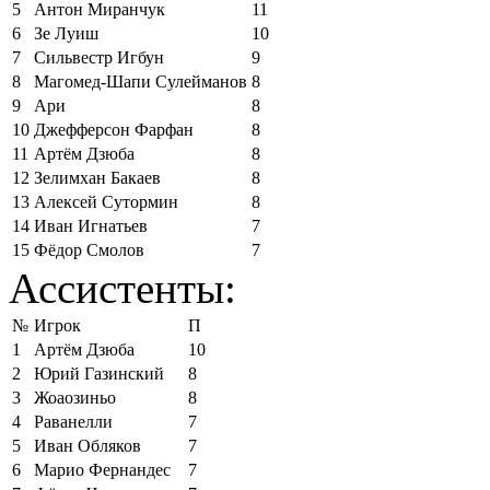
5
Антон Миранчук
11
6
Зе Луиш
10
7
Сильвестр Игбун
9
8
Магомед-Шапи Сулейманов
8
9
Ари
8
10
Джефферсон Фарфан
8
11
Артём Дзюба
8
12
Зелимхан Бакаев
8
13
Алексей Сутормин
8
14
Иван Игнатьев
7
15
Фёдор Смолов
7
Ассистенты:
№
Игрок
П
1
Артём Дзюба
10
2
Юрий Газинский
8
3
Жоаозиньо
8
4
Раванелли
7
5
Иван Обляков
7
6
Марио Фернандес
7