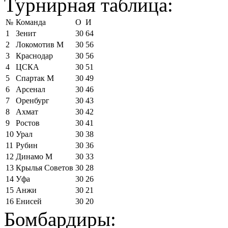
Турнирная таблица:
№
Команда
О
И
1
Зенит
30
64
2
Локомотив М
30
56
3
Краснодар
30
56
4
ЦСКА
30
51
5
Спартак М
30
49
6
Арсенал
30
46
7
Оренбург
30
43
8
Ахмат
30
42
9
Ростов
30
41
10
Урал
30
38
11
Рубин
30
36
12
Динамо М
30
33
13
Крылья Советов
30
28
14
Уфа
30
26
15
Анжи
30
21
16
Енисей
30
20
Бомбардиры: