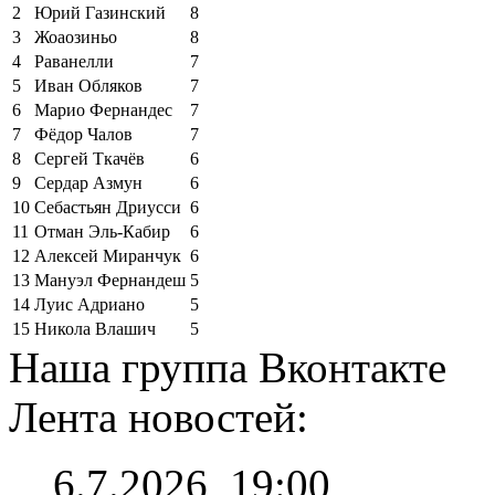
2
Юрий Газинский
8
3
Жоаозиньо
8
4
Раванелли
7
5
Иван Обляков
7
6
Марио Фернандес
7
7
Фёдор Чалов
7
8
Сергей Ткачёв
6
9
Сердар Азмун
6
10
Себастьян Дриусси
6
11
Отман Эль-Кабир
6
12
Алексей Миранчук
6
13
Мануэл Фернандеш
5
14
Луис Адриано
5
15
Никола Влашич
5
Наша группа Вконтакте
Лента новостей:
6.7.2026, 19:00