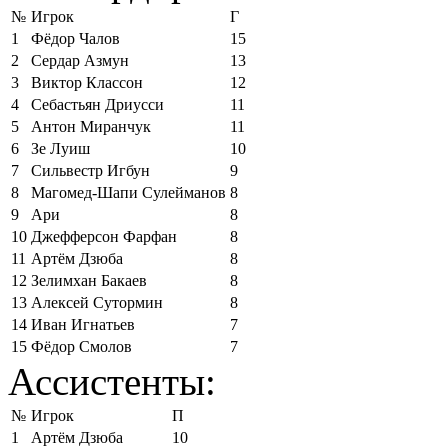
№
Игрок
Г
1
Фёдор Чалов
15
2
Сердар Азмун
13
3
Виктор Классон
12
4
Себастьян Дриусси
11
5
Антон Миранчук
11
6
Зе Луиш
10
7
Сильвестр Игбун
9
8
Магомед-Шапи Сулейманов
8
9
Ари
8
10
Джефферсон Фарфан
8
11
Артём Дзюба
8
12
Зелимхан Бакаев
8
13
Алексей Сутормин
8
14
Иван Игнатьев
7
15
Фёдор Смолов
7
Ассистенты:
№
Игрок
П
1
Артём Дзюба
10