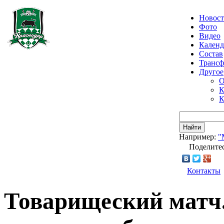
Новос
Фото
Видео
Календ
Состав
Транс
Другое
О
К
К
Найти
Например:
"
Поделитес
Контакты
Товарищеский матч