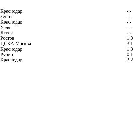
Краснодар
-:-
Зенит
-:-
Краснодар
-:-
Урал
-:-
Легия
-:-
Ростов
1:3
ЦСКА Москва
3:1
Краснодар
1:3
Рубин
0:1
Краснодар
2:2