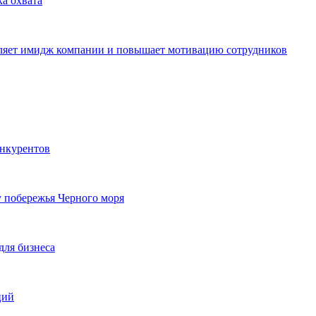
ка охвата
пляет имидж компании и повышает мотивацию сотрудников
онкурентов
у побережья Черного моря
для бизнеса
ций