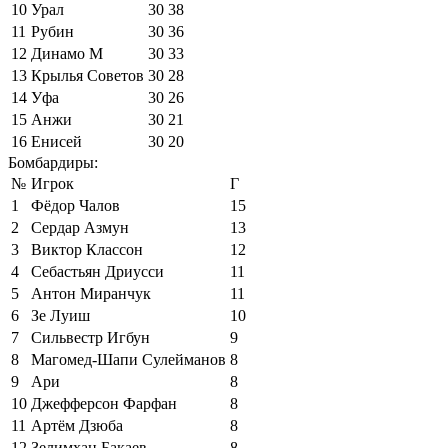
10
Урал
30
38
11
Рубин
30
36
12
Динамо М
30
33
13
Крылья Советов
30
28
14
Уфа
30
26
15
Анжи
30
21
16
Енисей
30
20
Бомбардиры:
№
Игрок
Г
1
Фёдор Чалов
15
2
Сердар Азмун
13
3
Виктор Классон
12
4
Себастьян Дриусси
11
5
Антон Миранчук
11
6
Зе Луиш
10
7
Сильвестр Игбун
9
8
Магомед-Шапи Сулейманов
8
9
Ари
8
10
Джефферсон Фарфан
8
11
Артём Дзюба
8
12
Зелимхан Бакаев
8