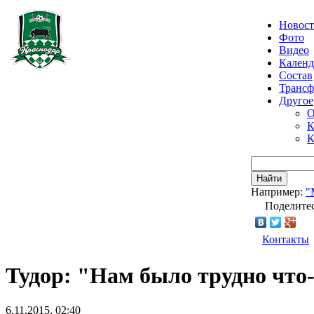
Новос
Фото
Видео
Календ
Состав
Транс
Другое
О
К
К
Найти
Например:
"
Поделитес
Контакты
Тудор: "Нам было трудно что
6.11.2015, 02:40