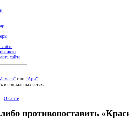
ти
арь
феры
 сайте
онтакты
арта сайта
Мамаев"
или
"Ари"
ь в социальных сетях:
О сайте
-либо противопоставить «Крас