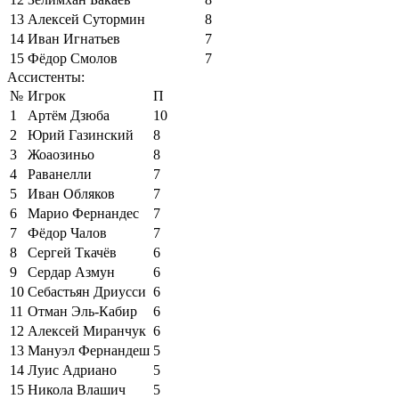
13
Алексей Сутормин
8
14
Иван Игнатьев
7
15
Фёдор Смолов
7
Ассистенты:
№
Игрок
П
1
Артём Дзюба
10
2
Юрий Газинский
8
3
Жоаозиньо
8
4
Раванелли
7
5
Иван Обляков
7
6
Марио Фернандес
7
7
Фёдор Чалов
7
8
Сергей Ткачёв
6
9
Сердар Азмун
6
10
Себастьян Дриусси
6
11
Отман Эль-Кабир
6
12
Алексей Миранчук
6
13
Мануэл Фернандеш
5
14
Луис Адриано
5
15
Никола Влашич
5