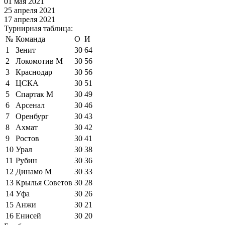
01 мая 2021
25 апреля 2021
17 апреля 2021
Турнирная таблица:
№
Команда
О
И
1
Зенит
30
64
2
Локомотив М
30
56
3
Краснодар
30
56
4
ЦСКА
30
51
5
Спартак М
30
49
6
Арсенал
30
46
7
Оренбург
30
43
8
Ахмат
30
42
9
Ростов
30
41
10
Урал
30
38
11
Рубин
30
36
12
Динамо М
30
33
13
Крылья Советов
30
28
14
Уфа
30
26
15
Анжи
30
21
16
Енисей
30
20