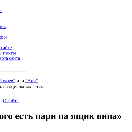
и
арь
еры
 сайте
онтакты
арта сайта
Мамаев"
или
"Ари"
ь в социальных сетях:
О сайте
ого есть пари на ящик вина»