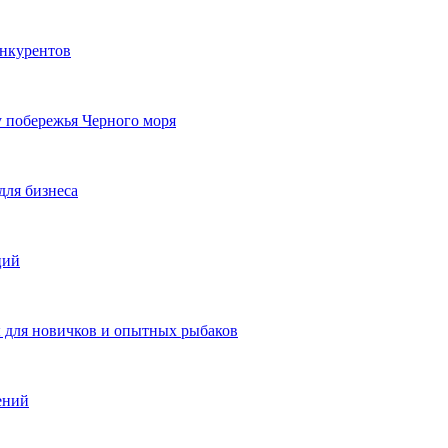
онкурентов
у побережья Черного моря
для бизнеса
ций
ы для новичков и опытных рыбаков
ений