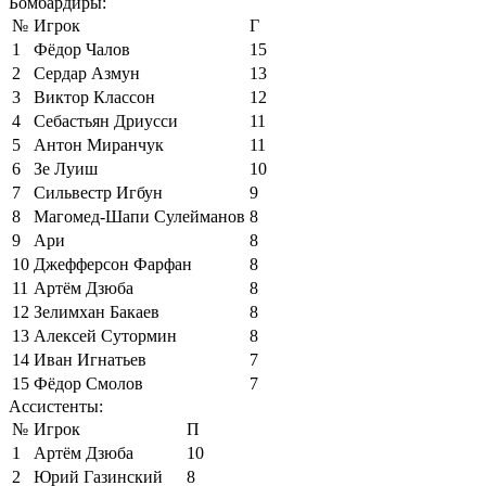
Бомбардиры:
№
Игрок
Г
1
Фёдор Чалов
15
2
Сердар Азмун
13
3
Виктор Классон
12
4
Себастьян Дриусси
11
5
Антон Миранчук
11
6
Зе Луиш
10
7
Сильвестр Игбун
9
8
Магомед-Шапи Сулейманов
8
9
Ари
8
10
Джефферсон Фарфан
8
11
Артём Дзюба
8
12
Зелимхан Бакаев
8
13
Алексей Сутормин
8
14
Иван Игнатьев
7
15
Фёдор Смолов
7
Ассистенты:
№
Игрок
П
1
Артём Дзюба
10
2
Юрий Газинский
8