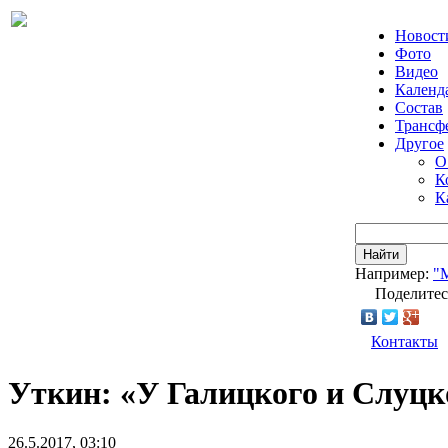
Новост
Фото
Видео
Календ
Состав
Трансф
Другое
О
К
К
Найти
Например:
"
Поделитес
Контакты
Уткин: «У Галицкого и Слуцк
26.5.2017, 03:10