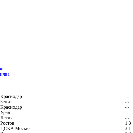
илва
Краснодар
-:-
Зенит
-:-
Краснодар
-:-
Урал
-:-
Легия
-:-
Ростов
1:3
ЦСКА Москва
3:1