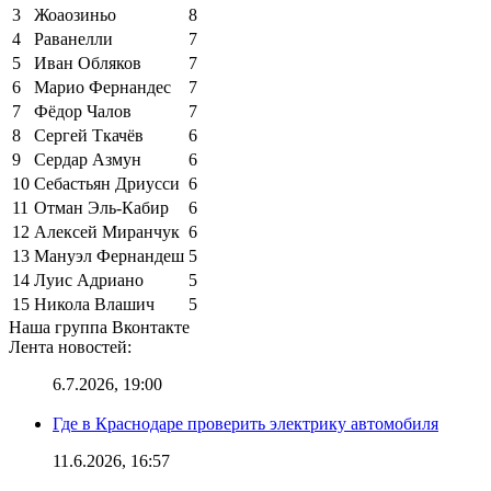
3
Жоаозиньо
8
4
Раванелли
7
5
Иван Обляков
7
6
Марио Фернандес
7
7
Фёдор Чалов
7
8
Сергей Ткачёв
6
9
Сердар Азмун
6
10
Себастьян Дриусси
6
11
Отман Эль-Кабир
6
12
Алексей Миранчук
6
13
Мануэл Фернандеш
5
14
Луис Адриано
5
15
Никола Влашич
5
Наша группа Вконтакте
Лента новостей:
6.7.2026, 19:00
Где в Краснодаре проверить электрику автомобиля
11.6.2026, 16:57