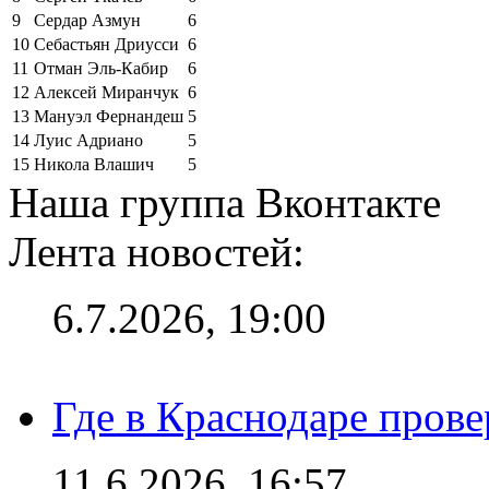
9
Сердар Азмун
6
10
Себастьян Дриусси
6
11
Отман Эль-Кабир
6
12
Алексей Миранчук
6
13
Мануэл Фернандеш
5
14
Луис Адриано
5
15
Никола Влашич
5
Наша группа Вконтакте
Лента новостей:
6.7.2026, 19:00
Где в Краснодаре прове
11.6.2026, 16:57