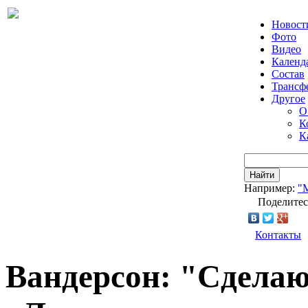
Новост
Фото
Видео
Календ
Состав
Трансф
Другое
О
К
К
Найти
Например:
"
Поделитес
Контакты
Вандерсон: "Сделаю