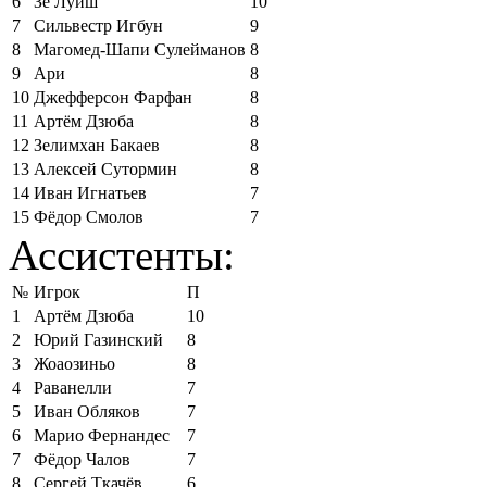
6
Зе Луиш
10
7
Сильвестр Игбун
9
8
Магомед-Шапи Сулейманов
8
9
Ари
8
10
Джефферсон Фарфан
8
11
Артём Дзюба
8
12
Зелимхан Бакаев
8
13
Алексей Сутормин
8
14
Иван Игнатьев
7
15
Фёдор Смолов
7
Ассистенты:
№
Игрок
П
1
Артём Дзюба
10
2
Юрий Газинский
8
3
Жоаозиньо
8
4
Раванелли
7
5
Иван Обляков
7
6
Марио Фернандес
7
7
Фёдор Чалов
7
8
Сергей Ткачёв
6