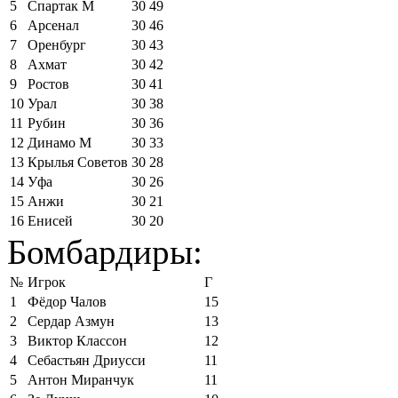
5
Спартак М
30
49
6
Арсенал
30
46
7
Оренбург
30
43
8
Ахмат
30
42
9
Ростов
30
41
10
Урал
30
38
11
Рубин
30
36
12
Динамо М
30
33
13
Крылья Советов
30
28
14
Уфа
30
26
15
Анжи
30
21
16
Енисей
30
20
Бомбардиры:
№
Игрок
Г
1
Фёдор Чалов
15
2
Сердар Азмун
13
3
Виктор Классон
12
4
Себастьян Дриусси
11
5
Антон Миранчук
11