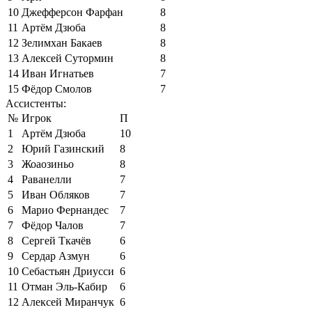
10
Джефферсон Фарфан
8
11
Артём Дзюба
8
12
Зелимхан Бакаев
8
13
Алексей Сутормин
8
14
Иван Игнатьев
7
15
Фёдор Смолов
7
Ассистенты:
№
Игрок
П
1
Артём Дзюба
10
2
Юрий Газинский
8
3
Жоаозиньо
8
4
Раванелли
7
5
Иван Обляков
7
6
Марио Фернандес
7
7
Фёдор Чалов
7
8
Сергей Ткачёв
6
9
Сердар Азмун
6
10
Себастьян Дриусси
6
11
Отман Эль-Кабир
6
12
Алексей Миранчук
6