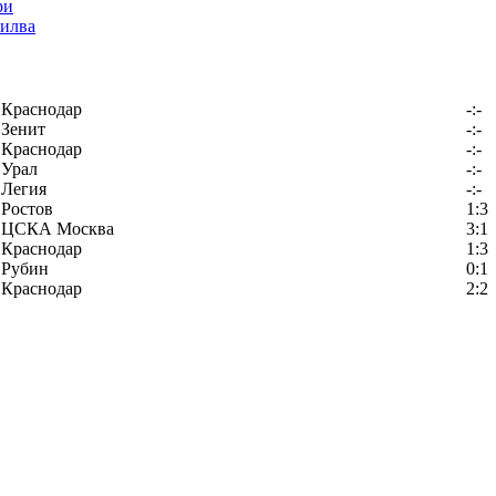
илва
Краснодар
-:-
Зенит
-:-
Краснодар
-:-
Урал
-:-
Легия
-:-
Ростов
1:3
ЦСКА Москва
3:1
Краснодар
1:3
Рубин
0:1
Краснодар
2:2