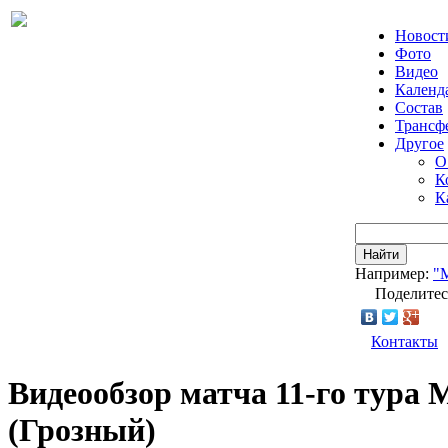
Новост
Фото
Видео
Календ
Состав
Трансф
Другое
О
К
К
Найти
Например:
"
Поделитес
Контакты
Видеообзор матча 11-го тура 
(Грозный)