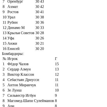
7
Оренбург
30
43
8
Ахмат
30
42
9
Ростов
30
41
10
Урал
30
38
11
Рубин
30
36
12
Динамо М
30
33
13
Крылья Советов
30
28
14
Уфа
30
26
15
Анжи
30
21
16
Енисей
30
20
Бомбардиры:
№
Игрок
Г
1
Фёдор Чалов
15
2
Сердар Азмун
13
3
Виктор Классон
12
4
Себастьян Дриусси
11
5
Антон Миранчук
11
6
Зе Луиш
10
7
Сильвестр Игбун
9
8
Магомед-Шапи Сулейманов
8
9
Ари
8