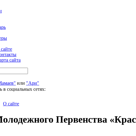
и
арь
еры
 сайте
онтакты
арта сайта
Мамаев"
или
"Ари"
ь в социальных сетях:
О сайте
Молодежного Первенства «Крас