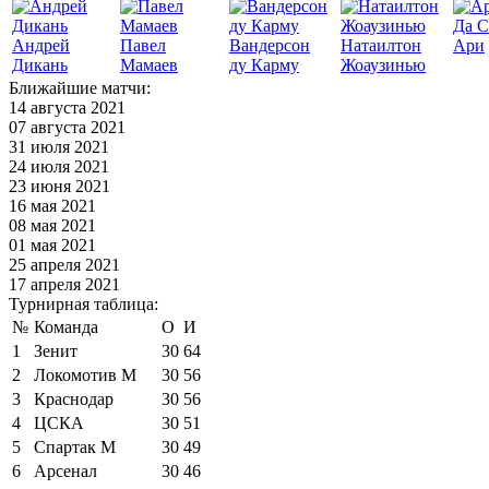
Да С
Андрей
Павел
Вандерсон
Натаилтон
Ари
Дикань
Мамаев
ду Карму
Жоаузинью
Ближайшие матчи:
14 августа 2021
07 августа 2021
31 июля 2021
24 июля 2021
23 июня 2021
16 мая 2021
08 мая 2021
01 мая 2021
25 апреля 2021
17 апреля 2021
Турнирная таблица:
№
Команда
О
И
1
Зенит
30
64
2
Локомотив М
30
56
3
Краснодар
30
56
4
ЦСКА
30
51
5
Спартак М
30
49
6
Арсенал
30
46