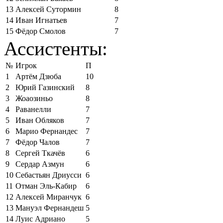
13
Алексей Сутормин
8
14
Иван Игнатьев
7
15
Фёдор Смолов
7
Ассистенты:
№
Игрок
П
1
Артём Дзюба
10
2
Юрий Газинский
8
3
Жоаозиньо
8
4
Раванелли
7
5
Иван Обляков
7
6
Марио Фернандес
7
7
Фёдор Чалов
7
8
Сергей Ткачёв
6
9
Сердар Азмун
6
10
Себастьян Дриусси
6
11
Отман Эль-Кабир
6
12
Алексей Миранчук
6
13
Мануэл Фернандеш
5
14
Луис Адриано
5