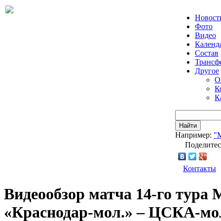
Новост
Фото
Видео
Календ
Состав
Трансф
Другое
О
К
К
Найти
Например:
"
Поделитес
Контакты
Видеообзор матча 14-го тура
«Краснодар-мол.» – ЦСКА-мо