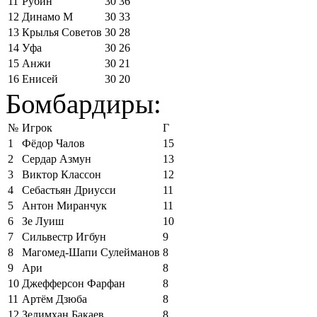
11
Рубин
30
36
12
Динамо М
30
33
13
Крылья Советов
30
28
14
Уфа
30
26
15
Анжи
30
21
16
Енисей
30
20
Бомбардиры:
№
Игрок
Г
1
Фёдор Чалов
15
2
Сердар Азмун
13
3
Виктор Классон
12
4
Себастьян Дриусси
11
5
Антон Миранчук
11
6
Зе Луиш
10
7
Сильвестр Игбун
9
8
Магомед-Шапи Сулейманов
8
9
Ари
8
10
Джефферсон Фарфан
8
11
Артём Дзюба
8
12
Зелимхан Бакаев
8