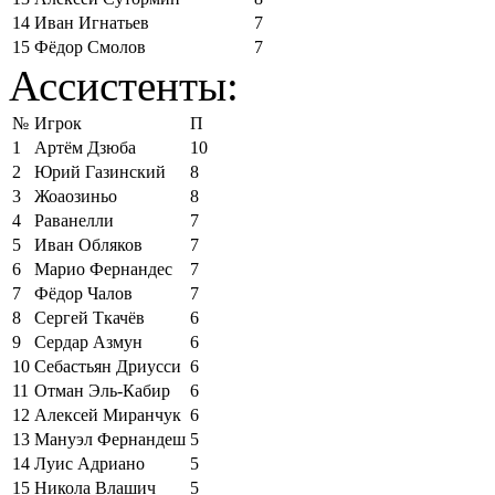
14
Иван Игнатьев
7
15
Фёдор Смолов
7
Ассистенты:
№
Игрок
П
1
Артём Дзюба
10
2
Юрий Газинский
8
3
Жоаозиньо
8
4
Раванелли
7
5
Иван Обляков
7
6
Марио Фернандес
7
7
Фёдор Чалов
7
8
Сергей Ткачёв
6
9
Сердар Азмун
6
10
Себастьян Дриусси
6
11
Отман Эль-Кабир
6
12
Алексей Миранчук
6
13
Мануэл Фернандеш
5
14
Луис Адриано
5
15
Никола Влашич
5