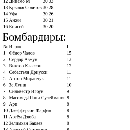
12
Динамо М
30
33
13
Крылья Советов
30
28
14
Уфа
30
26
15
Анжи
30
21
16
Енисей
30
20
Бомбардиры:
№
Игрок
Г
1
Фёдор Чалов
15
2
Сердар Азмун
13
3
Виктор Классон
12
4
Себастьян Дриусси
11
5
Антон Миранчук
11
6
Зе Луиш
10
7
Сильвестр Игбун
9
8
Магомед-Шапи Сулейманов
8
9
Ари
8
10
Джефферсон Фарфан
8
11
Артём Дзюба
8
12
Зелимхан Бакаев
8
13
Алексей Сутормин
8