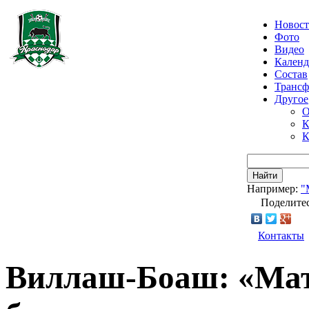
Новос
Фото
Видео
Календ
Состав
Транс
Другое
О
К
К
Найти
Например:
"
Поделитес
Контакты
Виллаш-Боаш: «Мат