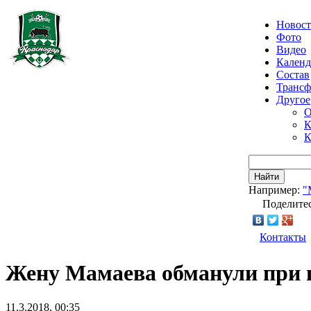
Новос
Фото
Видео
Календ
Состав
Транс
Другое
О
К
К
Найти
Например:
"
Поделитес
Контакты
Жену Мамаева обманули при п
11.3.2018, 00:35