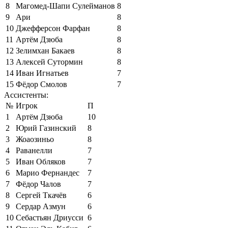
8
Магомед-Шапи Сулейманов
8
9
Ари
8
10
Джефферсон Фарфан
8
11
Артём Дзюба
8
12
Зелимхан Бакаев
8
13
Алексей Сутормин
8
14
Иван Игнатьев
7
15
Фёдор Смолов
7
Ассистенты:
№
Игрок
П
1
Артём Дзюба
10
2
Юрий Газинский
8
3
Жоаозиньо
8
4
Раванелли
7
5
Иван Обляков
7
6
Марио Фернандес
7
7
Фёдор Чалов
7
8
Сергей Ткачёв
6
9
Сердар Азмун
6
10
Себастьян Дриусси
6