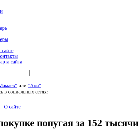
ти
арь
феры
 сайте
онтакты
арта сайта
Мамаев"
или
"Ари"
ь в социальных сетях:
О сайте
окупке попугая за 152 тысячи