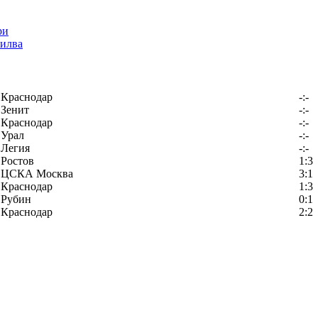
илва
Краснодар
-:-
Зенит
-:-
Краснодар
-:-
Урал
-:-
Легия
-:-
Ростов
1:3
ЦСКА Москва
3:1
Краснодар
1:3
Рубин
0:1
Краснодар
2:2