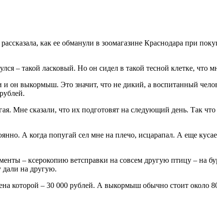
рассказала, как ее обманули в зоомагазине Краснодара при пок
ся – такой ласковый. Но он сидел в такой тесной клетке, что мн
и и он выкормыш. Это значит, что не дикий, а воспитанный чело
рублей.
я. Мне сказали, что их подготовят на следующий день. Так что 
оянно. А когда попугай сел мне на плечо, исцарапал. А еще кусае
менты – ксерокопию ветсправки на совсем другую птицу – на бур
 дали на другую.
ена которой – 30 000 рублей. А выкормыш обычно стоит около 80 