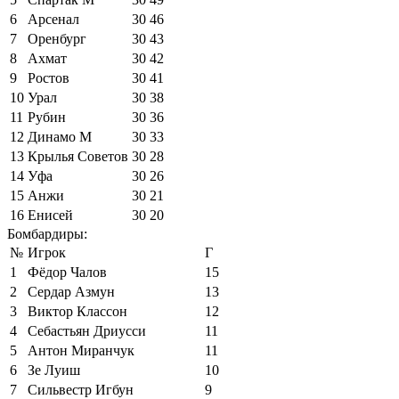
6
Арсенал
30
46
7
Оренбург
30
43
8
Ахмат
30
42
9
Ростов
30
41
10
Урал
30
38
11
Рубин
30
36
12
Динамо М
30
33
13
Крылья Советов
30
28
14
Уфа
30
26
15
Анжи
30
21
16
Енисей
30
20
Бомбардиры:
№
Игрок
Г
1
Фёдор Чалов
15
2
Сердар Азмун
13
3
Виктор Классон
12
4
Себастьян Дриусси
11
5
Антон Миранчук
11
6
Зе Луиш
10
7
Сильвестр Игбун
9