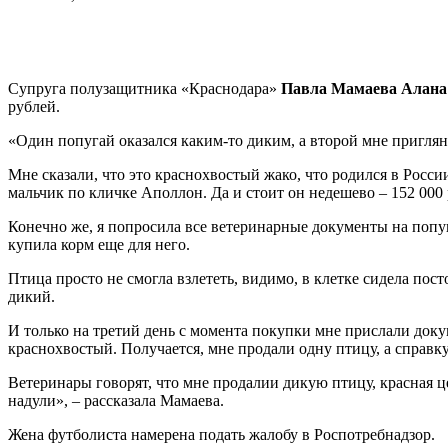
Супруга полузащитника «Краснодара»
Павла Мамаева Алана
рублей.
«Один попугай оказался каким-то диким, а второй мне приглянул
Мне сказали, что это краснохвостый жако, что родился в Росси
мальчик по кличке Аполлон. Да и стоит он недешево – 152 000 
Конечно же, я попросила все ветеринарные документы на попуга
купила корм еще для него.
Птица просто не смогла взлететь, видимо, в клетке сидела пост
дикий.
И только на третий день с момента покупки мне прислали доку
краснохвостый. Получается, мне продали одну птицу, а справку
Ветеринары говорят, что мне продалии дикую птицу, красная ц
надули», – рассказала Мамаева.
Жена футболиста намерена подать жалобу в Роспотребнадзор.