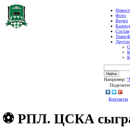
Новос
Фото
Видео
Календ
Состав
Транс
Другое
О
К
К
Найти
Например:
"
Поделитес
Контакты
⚽ РПЛ. ЦСКА сыгра