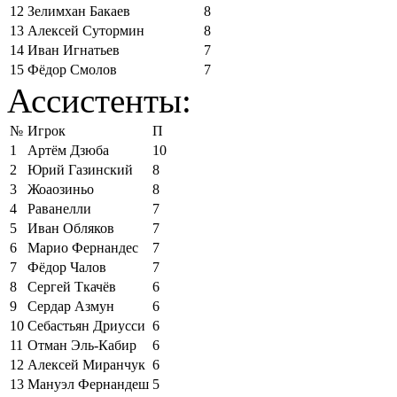
12
Зелимхан Бакаев
8
13
Алексей Сутормин
8
14
Иван Игнатьев
7
15
Фёдор Смолов
7
Ассистенты:
№
Игрок
П
1
Артём Дзюба
10
2
Юрий Газинский
8
3
Жоаозиньо
8
4
Раванелли
7
5
Иван Обляков
7
6
Марио Фернандес
7
7
Фёдор Чалов
7
8
Сергей Ткачёв
6
9
Сердар Азмун
6
10
Себастьян Дриусси
6
11
Отман Эль-Кабир
6
12
Алексей Миранчук
6
13
Мануэл Фернандеш
5