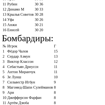
11
Рубин
30
36
12
Динамо М
30
33
13
Крылья Советов
30
28
14
Уфа
30
26
15
Анжи
30
21
16
Енисей
30
20
Бомбардиры:
№
Игрок
Г
1
Фёдор Чалов
15
2
Сердар Азмун
13
3
Виктор Классон
12
4
Себастьян Дриусси
11
5
Антон Миранчук
11
6
Зе Луиш
10
7
Сильвестр Игбун
9
8
Магомед-Шапи Сулейманов
8
9
Ари
8
10
Джефферсон Фарфан
8
11
Артём Дзюба
8