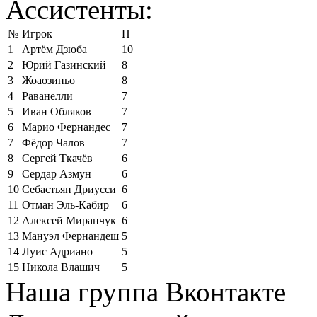
Ассистенты:
№
Игрок
П
1
Артём Дзюба
10
2
Юрий Газинский
8
3
Жоаозиньо
8
4
Раванелли
7
5
Иван Обляков
7
6
Марио Фернандес
7
7
Фёдор Чалов
7
8
Сергей Ткачёв
6
9
Сердар Азмун
6
10
Себастьян Дриусси
6
11
Отман Эль-Кабир
6
12
Алексей Миранчук
6
13
Мануэл Фернандеш
5
14
Луис Адриано
5
15
Никола Влашич
5
Наша группа Вконтакте