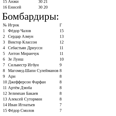
15
Анжи
30
21
16
Енисей
30
20
Бомбардиры:
№
Игрок
Г
1
Фёдор Чалов
15
2
Сердар Азмун
13
3
Виктор Классон
12
4
Себастьян Дриусси
11
5
Антон Миранчук
11
6
Зе Луиш
10
7
Сильвестр Игбун
9
8
Магомед-Шапи Сулейманов
8
9
Ари
8
10
Джефферсон Фарфан
8
11
Артём Дзюба
8
12
Зелимхан Бакаев
8
13
Алексей Сутормин
8
14
Иван Игнатьев
7
15
Фёдор Смолов
7