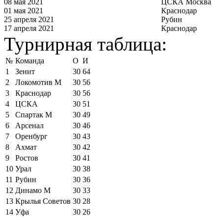
08 мая 2021
ЦСКА Москва
01 мая 2021
Краснодар
25 апреля 2021
Рубин
17 апреля 2021
Краснодар
Турнирная таблица:
№
Команда
О
И
1
Зенит
30
64
2
Локомотив М
30
56
3
Краснодар
30
56
4
ЦСКА
30
51
5
Спартак М
30
49
6
Арсенал
30
46
7
Оренбург
30
43
8
Ахмат
30
42
9
Ростов
30
41
10
Урал
30
38
11
Рубин
30
36
12
Динамо М
30
33
13
Крылья Советов
30
28
14
Уфа
30
26