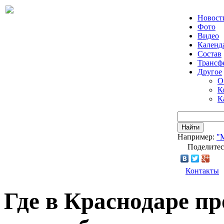
Новост
Фото
Видео
Календ
Состав
Трансф
Другое
О
К
К
Найти
Например:
"
Поделитес
Контакты
Где в Краснодаре п