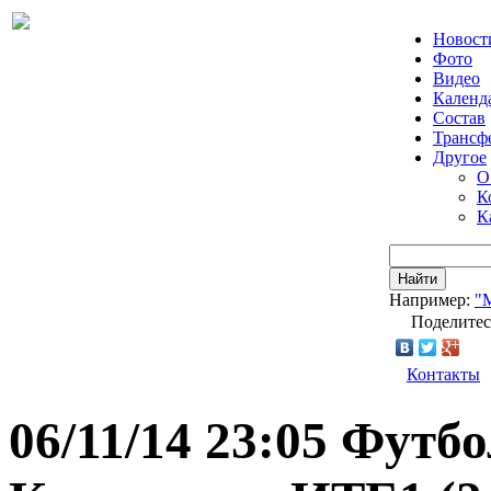
Новост
Фото
Видео
Календ
Состав
Трансф
Другое
О
К
К
Найти
Например:
"
Поделитес
Контакты
06/11/14 23:05 Фут