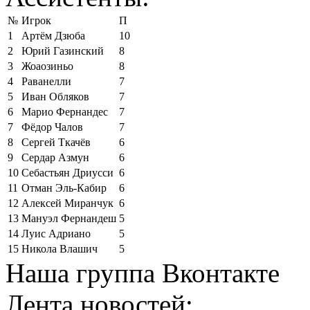
№
Игрок
П
1
Артём Дзюба
10
2
Юрий Газинский
8
3
Жоаозиньо
8
4
Раванелли
7
5
Иван Обляков
7
6
Марио Фернандес
7
7
Фёдор Чалов
7
8
Сергей Ткачёв
6
9
Сердар Азмун
6
10
Себастьян Дриусси
6
11
Отман Эль-Кабир
6
12
Алексей Миранчук
6
13
Мануэл Фернандеш
5
14
Луис Адриано
5
15
Никола Влашич
5
Наша группа Вконтакте
Лента новостей: