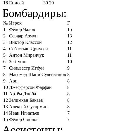
16
Енисей
30
20
Бомбардиры:
№
Игрок
Г
1
Фёдор Чалов
15
2
Сердар Азмун
13
3
Виктор Классон
12
4
Себастьян Дриусси
11
5
Антон Миранчук
11
6
Зе Луиш
10
7
Сильвестр Игбун
9
8
Магомед-Шапи Сулейманов
8
9
Ари
8
10
Джефферсон Фарфан
8
11
Артём Дзюба
8
12
Зелимхан Бакаев
8
13
Алексей Сутормин
8
14
Иван Игнатьев
7
15
Фёдор Смолов
7
Ассистенты: