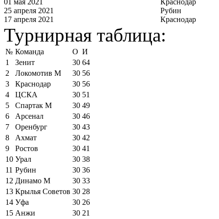
01 мая 2021
Краснодар
25 апреля 2021
Рубин
17 апреля 2021
Краснодар
Турнирная таблица:
№
Команда
О
И
1
Зенит
30
64
2
Локомотив М
30
56
3
Краснодар
30
56
4
ЦСКА
30
51
5
Спартак М
30
49
6
Арсенал
30
46
7
Оренбург
30
43
8
Ахмат
30
42
9
Ростов
30
41
10
Урал
30
38
11
Рубин
30
36
12
Динамо М
30
33
13
Крылья Советов
30
28
14
Уфа
30
26
15
Анжи
30
21