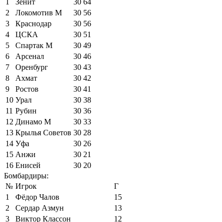
1
Зенит
30
64
2
Локомотив М
30
56
3
Краснодар
30
56
4
ЦСКА
30
51
5
Спартак М
30
49
6
Арсенал
30
46
7
Оренбург
30
43
8
Ахмат
30
42
9
Ростов
30
41
10
Урал
30
38
11
Рубин
30
36
12
Динамо М
30
33
13
Крылья Советов
30
28
14
Уфа
30
26
15
Анжи
30
21
16
Енисей
30
20
Бомбардиры:
№
Игрок
Г
1
Фёдор Чалов
15
2
Сердар Азмун
13
3
Виктор Классон
12