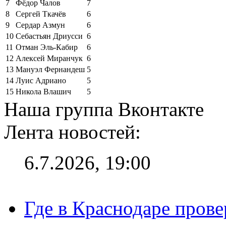
7
Фёдор Чалов
7
8
Сергей Ткачёв
6
9
Сердар Азмун
6
10
Себастьян Дриусси
6
11
Отман Эль-Кабир
6
12
Алексей Миранчук
6
13
Мануэл Фернандеш
5
14
Луис Адриано
5
15
Никола Влашич
5
Наша группа Вконтакте
Лента новостей:
6.7.2026, 19:00
Где в Краснодаре прове