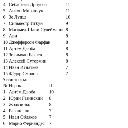
4
Себастьян Дриусси
11
5
Антон Миранчук
11
6
Зе Луиш
10
7
Сильвестр Игбун
9
8
Магомед-Шапи Сулейманов
8
9
Ари
8
10
Джефферсон Фарфан
8
11
Артём Дзюба
8
12
Зелимхан Бакаев
8
13
Алексей Сутормин
8
14
Иван Игнатьев
7
15
Фёдор Смолов
7
Ассистенты:
№
Игрок
П
1
Артём Дзюба
10
2
Юрий Газинский
8
3
Жоаозиньо
8
4
Раванелли
7
5
Иван Обляков
7
6
Марио Фернандес
7