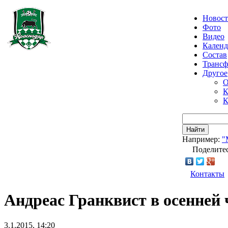
Новос
Фото
Видео
Календ
Состав
Транс
Другое
О
К
К
Найти
Например:
"
Поделитес
Контакты
Андреас Гранквист в осенней 
3.1.2015, 14:20