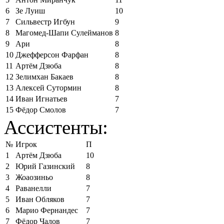
6
Зе Луиш
10
7
Сильвестр Игбун
9
8
Магомед-Шапи Сулейманов
8
9
Ари
8
10
Джефферсон Фарфан
8
11
Артём Дзюба
8
12
Зелимхан Бакаев
8
13
Алексей Сутормин
8
14
Иван Игнатьев
7
15
Фёдор Смолов
7
Ассистенты:
№
Игрок
П
1
Артём Дзюба
10
2
Юрий Газинский
8
3
Жоаозиньо
8
4
Раванелли
7
5
Иван Обляков
7
6
Марио Фернандес
7
7
Фёдор Чалов
7