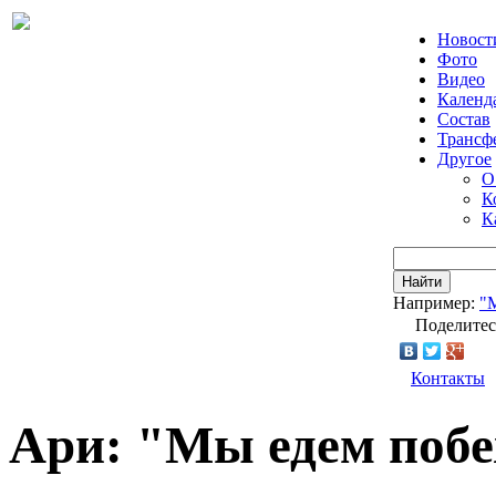
Новост
Фото
Видео
Календ
Состав
Трансф
Другое
О
К
К
Найти
Например:
"
Поделитес
Контакты
Ари: "Мы едем поб