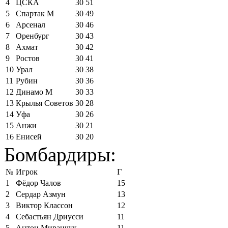
4
ЦСКА
30
51
5
Спартак М
30
49
6
Арсенал
30
46
7
Оренбург
30
43
8
Ахмат
30
42
9
Ростов
30
41
10
Урал
30
38
11
Рубин
30
36
12
Динамо М
30
33
13
Крылья Советов
30
28
14
Уфа
30
26
15
Анжи
30
21
16
Енисей
30
20
Бомбардиры:
№
Игрок
Г
1
Фёдор Чалов
15
2
Сердар Азмун
13
3
Виктор Классон
12
4
Себастьян Дриусси
11
5
Антон Миранчук
11