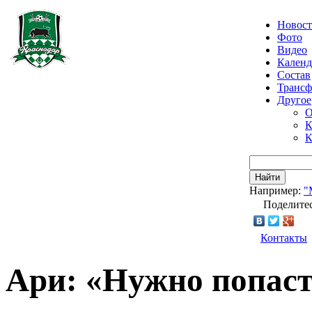
Новос
Фото
Видео
Календ
Состав
Транс
Другое
О
К
К
Найти
Например:
"
Поделитес
Контакты
Ари: «Нужно попаст