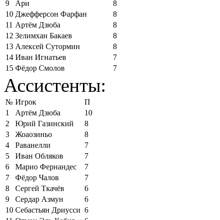
9
Ари
8
10
Джефферсон Фарфан
8
11
Артём Дзюба
8
12
Зелимхан Бакаев
8
13
Алексей Сутормин
8
14
Иван Игнатьев
7
15
Фёдор Смолов
7
Ассистенты:
№
Игрок
П
1
Артём Дзюба
10
2
Юрий Газинский
8
3
Жоаозиньо
8
4
Раванелли
7
5
Иван Обляков
7
6
Марио Фернандес
7
7
Фёдор Чалов
7
8
Сергей Ткачёв
6
9
Сердар Азмун
6
10
Себастьян Дриусси
6