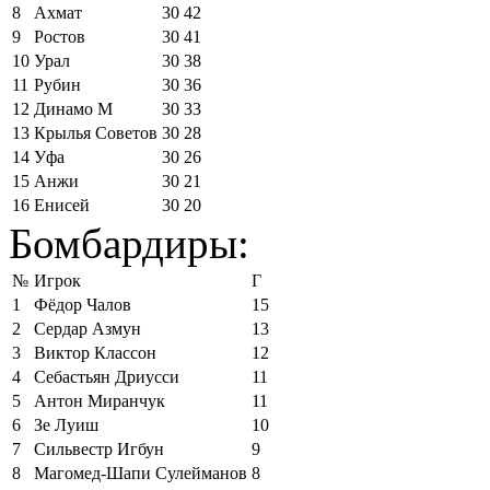
8
Ахмат
30
42
9
Ростов
30
41
10
Урал
30
38
11
Рубин
30
36
12
Динамо М
30
33
13
Крылья Советов
30
28
14
Уфа
30
26
15
Анжи
30
21
16
Енисей
30
20
Бомбардиры:
№
Игрок
Г
1
Фёдор Чалов
15
2
Сердар Азмун
13
3
Виктор Классон
12
4
Себастьян Дриусси
11
5
Антон Миранчук
11
6
Зе Луиш
10
7
Сильвестр Игбун
9
8
Магомед-Шапи Сулейманов
8