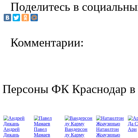
Поделитесь в социальны
Комментарии:
Персоны ФК Краснодар в 
Да С
Андрей
Павел
Вандерсон
Натаилтон
Ари
Дикань
Мамаев
ду Карму
Жоаузинью