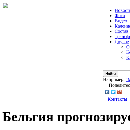
Новост
Фото
Видео
Календ
Состав
Трансф
Другое
О
К
К
Найти
Например:
"
Поделитес
Контакты
Бельгия прогнозиру