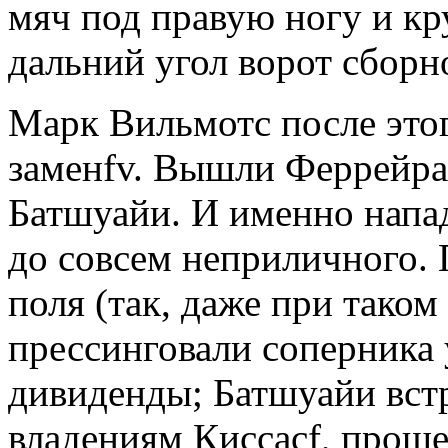
мяч под правую ногу и к
дальний угол ворот сборн
Марк Вильмотс после это
заменfv. Вышли Феррейра
Батшуайи. И именно напа
до совсем неприличного.
поля (так, даже при таком
прессинговали соперника 
дивиденды; Батшуайи встр
владениям Киссасf, проше