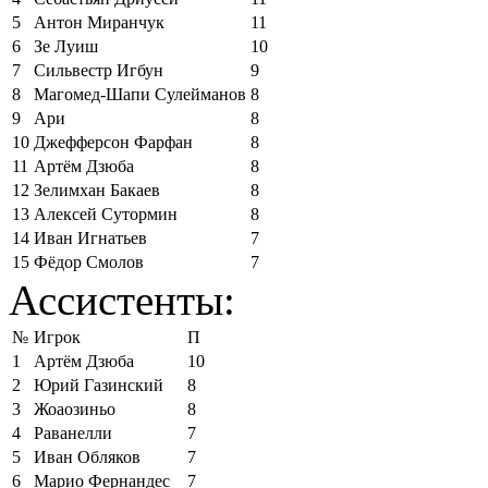
5
Антон Миранчук
11
6
Зе Луиш
10
7
Сильвестр Игбун
9
8
Магомед-Шапи Сулейманов
8
9
Ари
8
10
Джефферсон Фарфан
8
11
Артём Дзюба
8
12
Зелимхан Бакаев
8
13
Алексей Сутормин
8
14
Иван Игнатьев
7
15
Фёдор Смолов
7
Ассистенты:
№
Игрок
П
1
Артём Дзюба
10
2
Юрий Газинский
8
3
Жоаозиньо
8
4
Раванелли
7
5
Иван Обляков
7
6
Марио Фернандес
7