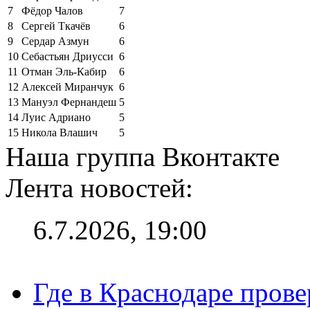
7
Фёдор Чалов
7
8
Сергей Ткачёв
6
9
Сердар Азмун
6
10
Себастьян Дриусси
6
11
Отман Эль-Кабир
6
12
Алексей Миранчук
6
13
Мануэл Фернандеш
5
14
Луис Адриано
5
15
Никола Влашич
5
Наша группа Вконтакте
Лента новостей:
6.7.2026, 19:00
Где в Краснодаре прове