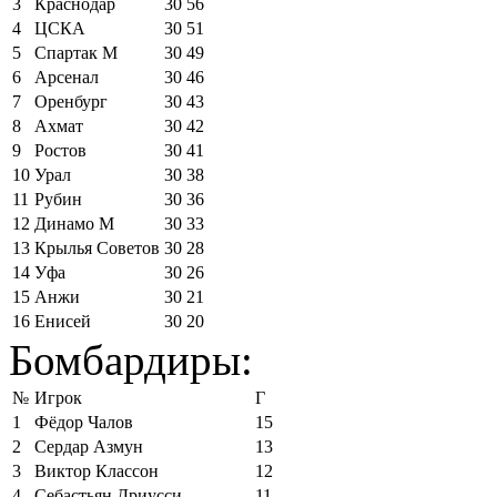
3
Краснодар
30
56
4
ЦСКА
30
51
5
Спартак М
30
49
6
Арсенал
30
46
7
Оренбург
30
43
8
Ахмат
30
42
9
Ростов
30
41
10
Урал
30
38
11
Рубин
30
36
12
Динамо М
30
33
13
Крылья Советов
30
28
14
Уфа
30
26
15
Анжи
30
21
16
Енисей
30
20
Бомбардиры:
№
Игрок
Г
1
Фёдор Чалов
15
2
Сердар Азмун
13
3
Виктор Классон
12
4
Себастьян Дриусси
11