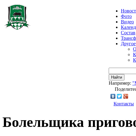
Новос
Фото
Видео
Календ
Состав
Транс
Другое
О
К
К
Найти
Например:
"
Поделитес
Контакты
Болельщика пригово