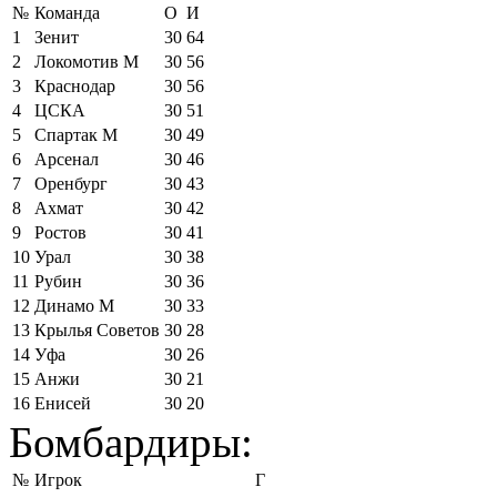
№
Команда
О
И
1
Зенит
30
64
2
Локомотив М
30
56
3
Краснодар
30
56
4
ЦСКА
30
51
5
Спартак М
30
49
6
Арсенал
30
46
7
Оренбург
30
43
8
Ахмат
30
42
9
Ростов
30
41
10
Урал
30
38
11
Рубин
30
36
12
Динамо М
30
33
13
Крылья Советов
30
28
14
Уфа
30
26
15
Анжи
30
21
16
Енисей
30
20
Бомбардиры:
№
Игрок
Г