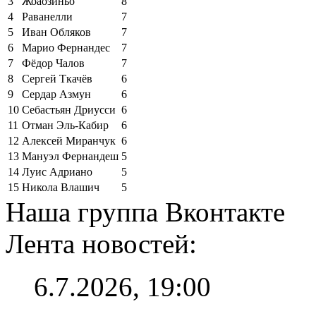
3
Жоаозиньо
8
4
Раванелли
7
5
Иван Обляков
7
6
Марио Фернандес
7
7
Фёдор Чалов
7
8
Сергей Ткачёв
6
9
Сердар Азмун
6
10
Себастьян Дриусси
6
11
Отман Эль-Кабир
6
12
Алексей Миранчук
6
13
Мануэл Фернандеш
5
14
Луис Адриано
5
15
Никола Влашич
5
Наша группа Вконтакте
Лента новостей:
6.7.2026, 19:00