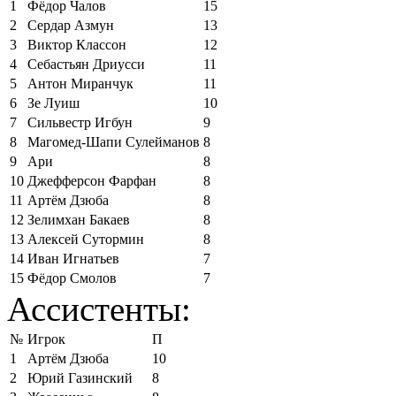
1
Фёдор Чалов
15
2
Сердар Азмун
13
3
Виктор Классон
12
4
Себастьян Дриусси
11
5
Антон Миранчук
11
6
Зе Луиш
10
7
Сильвестр Игбун
9
8
Магомед-Шапи Сулейманов
8
9
Ари
8
10
Джефферсон Фарфан
8
11
Артём Дзюба
8
12
Зелимхан Бакаев
8
13
Алексей Сутормин
8
14
Иван Игнатьев
7
15
Фёдор Смолов
7
Ассистенты:
№
Игрок
П
1
Артём Дзюба
10
2
Юрий Газинский
8