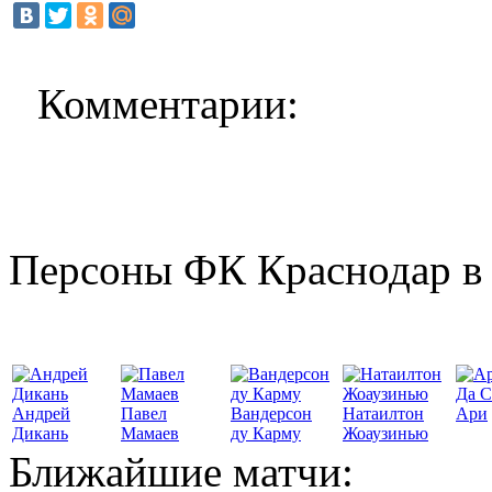
Комментарии:
Персоны ФК Краснодар в 
Да С
Андрей
Павел
Вандерсон
Натаилтон
Ари
Дикань
Мамаев
ду Карму
Жоаузинью
Ближайшие матчи: