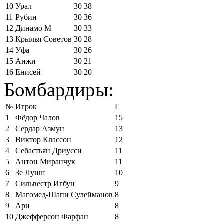
10
Урал
30
38
11
Рубин
30
36
12
Динамо М
30
33
13
Крылья Советов
30
28
14
Уфа
30
26
15
Анжи
30
21
16
Енисей
30
20
Бомбардиры:
№
Игрок
Г
1
Фёдор Чалов
15
2
Сердар Азмун
13
3
Виктор Классон
12
4
Себастьян Дриусси
11
5
Антон Миранчук
11
6
Зе Луиш
10
7
Сильвестр Игбун
9
8
Магомед-Шапи Сулейманов
8
9
Ари
8
10
Джефферсон Фарфан
8