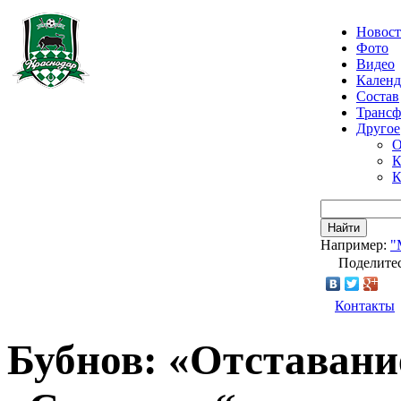
Новос
Фото
Видео
Календ
Состав
Транс
Другое
О
К
К
Найти
Например:
"
Поделитес
Контакты
Бубнов: «Отставани