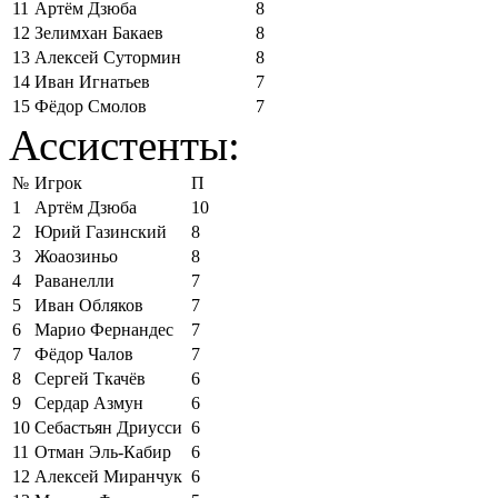
11
Артём Дзюба
8
12
Зелимхан Бакаев
8
13
Алексей Сутормин
8
14
Иван Игнатьев
7
15
Фёдор Смолов
7
Ассистенты:
№
Игрок
П
1
Артём Дзюба
10
2
Юрий Газинский
8
3
Жоаозиньо
8
4
Раванелли
7
5
Иван Обляков
7
6
Марио Фернандес
7
7
Фёдор Чалов
7
8
Сергей Ткачёв
6
9
Сердар Азмун
6
10
Себастьян Дриусси
6
11
Отман Эль-Кабир
6
12
Алексей Миранчук
6