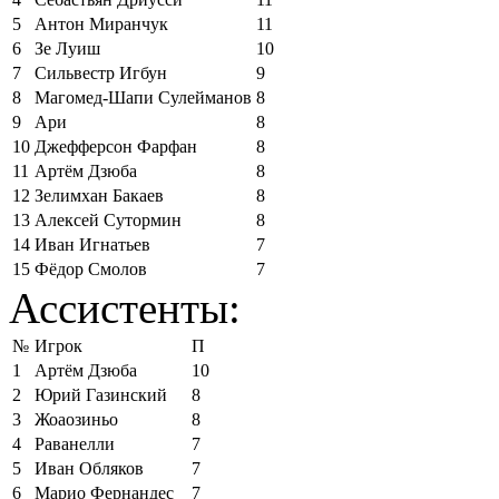
5
Антон Миранчук
11
6
Зе Луиш
10
7
Сильвестр Игбун
9
8
Магомед-Шапи Сулейманов
8
9
Ари
8
10
Джефферсон Фарфан
8
11
Артём Дзюба
8
12
Зелимхан Бакаев
8
13
Алексей Сутормин
8
14
Иван Игнатьев
7
15
Фёдор Смолов
7
Ассистенты:
№
Игрок
П
1
Артём Дзюба
10
2
Юрий Газинский
8
3
Жоаозиньо
8
4
Раванелли
7
5
Иван Обляков
7
6
Марио Фернандес
7