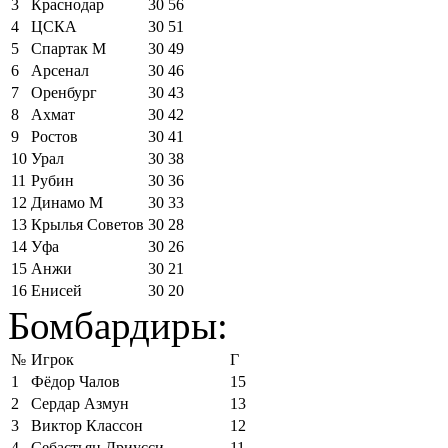
3
Краснодар
30
56
4
ЦСКА
30
51
5
Спартак М
30
49
6
Арсенал
30
46
7
Оренбург
30
43
8
Ахмат
30
42
9
Ростов
30
41
10
Урал
30
38
11
Рубин
30
36
12
Динамо М
30
33
13
Крылья Советов
30
28
14
Уфа
30
26
15
Анжи
30
21
16
Енисей
30
20
Бомбардиры:
№
Игрок
Г
1
Фёдор Чалов
15
2
Сердар Азмун
13
3
Виктор Классон
12
4
Себастьян Дриусси
11