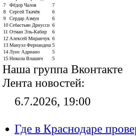
7
Фёдор Чалов
7
8
Сергей Ткачёв
6
9
Сердар Азмун
6
10
Себастьян Дриусси
6
11
Отман Эль-Кабир
6
12
Алексей Миранчук
6
13
Мануэл Фернандеш
5
14
Луис Адриано
5
15
Никола Влашич
5
Наша группа Вконтакте
Лента новостей:
6.7.2026, 19:00
Где в Краснодаре прове