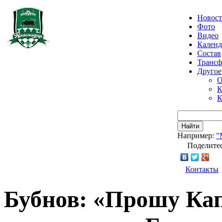
Новос
Фото
Видео
Календ
Состав
Транс
Другое
О
К
К
Найти
Например:
"
Поделитес
Контакты
Бубнов: «Прошу Кап