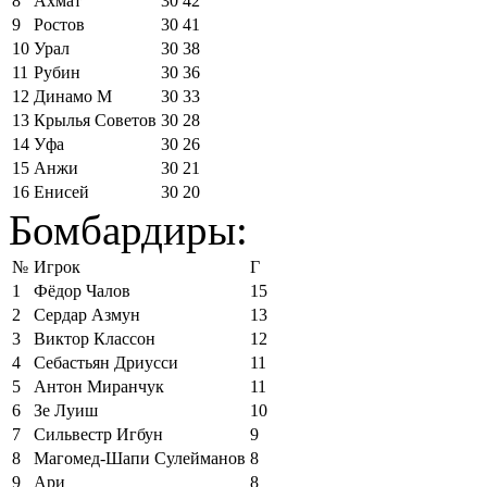
8
Ахмат
30
42
9
Ростов
30
41
10
Урал
30
38
11
Рубин
30
36
12
Динамо М
30
33
13
Крылья Советов
30
28
14
Уфа
30
26
15
Анжи
30
21
16
Енисей
30
20
Бомбардиры:
№
Игрок
Г
1
Фёдор Чалов
15
2
Сердар Азмун
13
3
Виктор Классон
12
4
Себастьян Дриусси
11
5
Антон Миранчук
11
6
Зе Луиш
10
7
Сильвестр Игбун
9
8
Магомед-Шапи Сулейманов
8
9
Ари
8