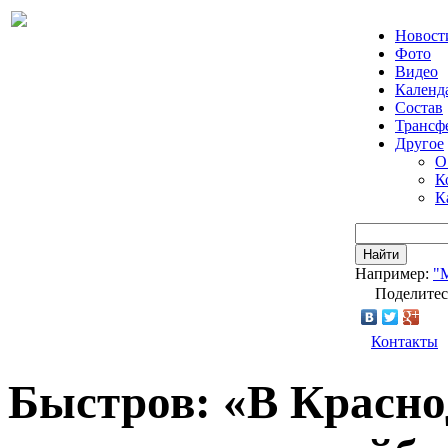
Новост
Фото
Видео
Календ
Состав
Трансф
Другое
О
К
К
Найти
Например:
"
Поделитес
Контакты
Быстров: «В Красно