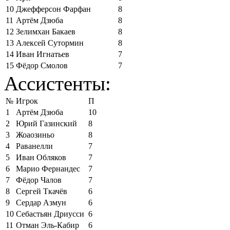
10
Джефферсон Фарфан
8
11
Артём Дзюба
8
12
Зелимхан Бакаев
8
13
Алексей Сутормин
8
14
Иван Игнатьев
7
15
Фёдор Смолов
7
Ассистенты:
№
Игрок
П
1
Артём Дзюба
10
2
Юрий Газинский
8
3
Жоаозиньо
8
4
Раванелли
7
5
Иван Обляков
7
6
Марио Фернандес
7
7
Фёдор Чалов
7
8
Сергей Ткачёв
6
9
Сердар Азмун
6
10
Себастьян Дриусси
6
11
Отман Эль-Кабир
6