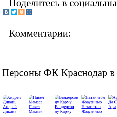
Поделитесь в социальны
Комментарии:
Персоны ФК Краснодар в 
Да С
Андрей
Павел
Вандерсон
Натаилтон
Ари
Дикань
Мамаев
ду Карму
Жоаузинью