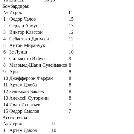
Бомбардиры:
№
Игрок
Г
1
Фёдор Чалов
15
2
Сердар Азмун
13
3
Виктор Классон
12
4
Себастьян Дриусси
11
5
Антон Миранчук
11
6
Зе Луиш
10
7
Сильвестр Игбун
9
8
Магомед-Шапи Сулейманов
8
9
Ари
8
10
Джефферсон Фарфан
8
11
Артём Дзюба
8
12
Зелимхан Бакаев
8
13
Алексей Сутормин
8
14
Иван Игнатьев
7
15
Фёдор Смолов
7
Ассистенты:
№
Игрок
П
1
Артём Дзюба
10