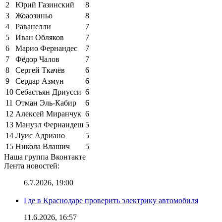
2
Юрий Газинский
8
3
Жоаозиньо
8
4
Раванелли
7
5
Иван Обляков
7
6
Марио Фернандес
7
7
Фёдор Чалов
7
8
Сергей Ткачёв
6
9
Сердар Азмун
6
10
Себастьян Дриусси
6
11
Отман Эль-Кабир
6
12
Алексей Миранчук
6
13
Мануэл Фернандеш
5
14
Луис Адриано
5
15
Никола Влашич
5
Наша группа Вконтакте
Лента новостей:
6.7.2026, 19:00
Где в Краснодаре проверить электрику автомобиля
11.6.2026, 16:57