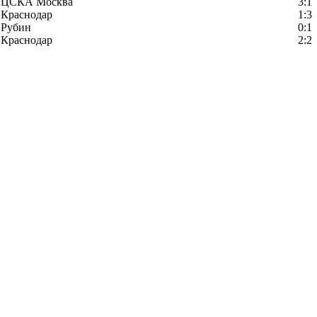
ЦСКА Москва
3:1
Краснодар
1:3
Рубин
0:1
Краснодар
2:2