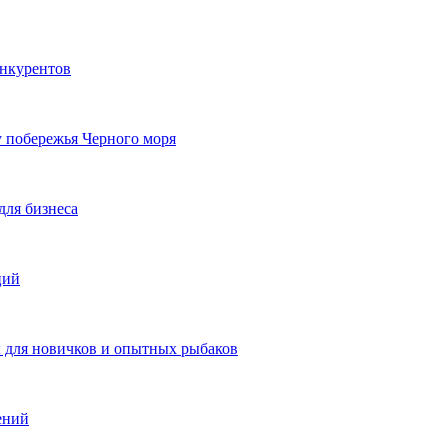
онкурентов
у побережья Черного моря
для бизнеса
ций
ы для новичков и опытных рыбаков
ений