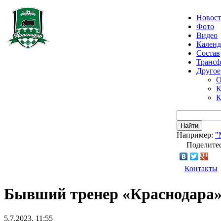
Новос
Фото
Видео
Календ
Состав
Транс
Другое
О
К
К
Найти
Например:
"
Поделитес
Контакты
Бывший тренер «Краснодара»
5.7.2023, 11:55