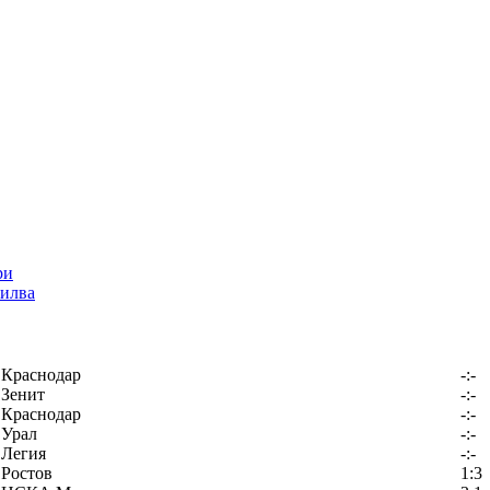
илва
Краснодар
-:-
Зенит
-:-
Краснодар
-:-
Урал
-:-
Легия
-:-
Ростов
1:3