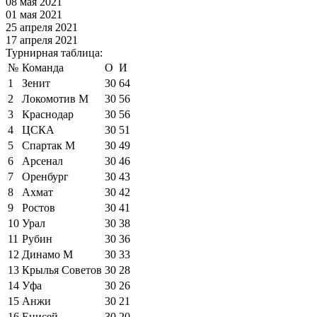
08 мая 2021
01 мая 2021
25 апреля 2021
17 апреля 2021
Турнирная таблица:
№
Команда
О
И
1
Зенит
30
64
2
Локомотив М
30
56
3
Краснодар
30
56
4
ЦСКА
30
51
5
Спартак М
30
49
6
Арсенал
30
46
7
Оренбург
30
43
8
Ахмат
30
42
9
Ростов
30
41
10
Урал
30
38
11
Рубин
30
36
12
Динамо М
30
33
13
Крылья Советов
30
28
14
Уфа
30
26
15
Анжи
30
21
16
Енисей
30
20