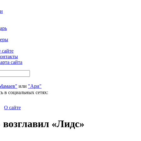
ти
арь
феры
 сайте
онтакты
арта сайта
Мамаев"
или
"Ари"
ь в социальных сетях:
О сайте
 возглавил «Лидс»