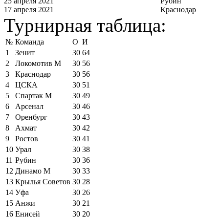
25 апреля 2021
Рубин
17 апреля 2021
Краснодар
Турнирная таблица:
№
Команда
О
И
1
Зенит
30
64
2
Локомотив М
30
56
3
Краснодар
30
56
4
ЦСКА
30
51
5
Спартак М
30
49
6
Арсенал
30
46
7
Оренбург
30
43
8
Ахмат
30
42
9
Ростов
30
41
10
Урал
30
38
11
Рубин
30
36
12
Динамо М
30
33
13
Крылья Советов
30
28
14
Уфа
30
26
15
Анжи
30
21
16
Енисей
30
20