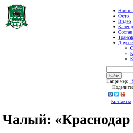
Новос
Фото
Видео
Календ
Состав
Транс
Другое
О
К
К
Найти
Например:
"
Поделитес
Контакты
Чалый: «Краснодар 