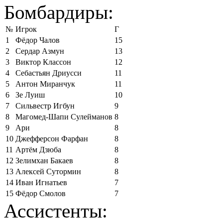
Бомбардиры:
№
Игрок
Г
1
Фёдор Чалов
15
2
Сердар Азмун
13
3
Виктор Классон
12
4
Себастьян Дриусси
11
5
Антон Миранчук
11
6
Зе Луиш
10
7
Сильвестр Игбун
9
8
Магомед-Шапи Сулейманов
8
9
Ари
8
10
Джефферсон Фарфан
8
11
Артём Дзюба
8
12
Зелимхан Бакаев
8
13
Алексей Сутормин
8
14
Иван Игнатьев
7
15
Фёдор Смолов
7
Ассистенты: