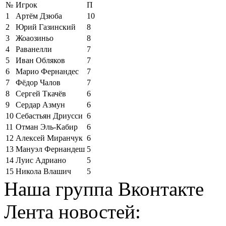
№
Игрок
П
1
Артём Дзюба
10
2
Юрий Газинский
8
3
Жоаозиньо
8
4
Раванелли
7
5
Иван Обляков
7
6
Марио Фернандес
7
7
Фёдор Чалов
7
8
Сергей Ткачёв
6
9
Сердар Азмун
6
10
Себастьян Дриусси
6
11
Отман Эль-Кабир
6
12
Алексей Миранчук
6
13
Мануэл Фернандеш
5
14
Луис Адриано
5
15
Никола Влашич
5
Наша группа Вконтакте
Лента новостей: