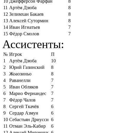
10
Джефферсон Фарфан
8
11
Артём Дзюба
8
12
Зелимхан Бакаев
8
13
Алексей Сутормин
8
14
Иван Игнатьев
7
15
Фёдор Смолов
7
Ассистенты:
№
Игрок
П
1
Артём Дзюба
10
2
Юрий Газинский
8
3
Жоаозиньо
8
4
Раванелли
7
5
Иван Обляков
7
6
Марио Фернандес
7
7
Фёдор Чалов
7
8
Сергей Ткачёв
6
9
Сердар Азмун
6
10
Себастьян Дриусси
6
11
Отман Эль-Кабир
6
12
Алексей Миранчук
6