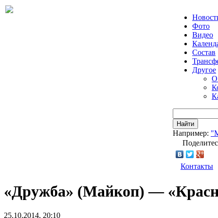
Новост
Фото
Видео
Календ
Состав
Трансф
Другое
О
К
К
Найти
Например:
"
Поделитес
Контакты
«Дружба» (Майкоп) — «Красн
25.10.2014, 20:10