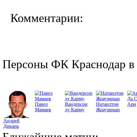
Комментарии:
Персоны ФК Краснодар в 
Да 
Павел
Вандерсон
Натаилтон
Ари
Мамаев
ду Карму
Жоаузинью
Андрей
Дикань
Ближайшие матчи: