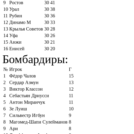
9
Ростов
30
41
10
Урал
30
38
11
Рубин
30
36
12
Динамо М
30
33
13
Крылья Советов
30
28
14
Уфа
30
26
15
Анжи
30
21
16
Енисей
30
20
Бомбардиры:
№
Игрок
Г
1
Фёдор Чалов
15
2
Сердар Азмун
13
3
Виктор Классон
12
4
Себастьян Дриусси
11
5
Антон Миранчук
11
6
Зе Луиш
10
7
Сильвестр Игбун
9
8
Магомед-Шапи Сулейманов
8
9
Ари
8