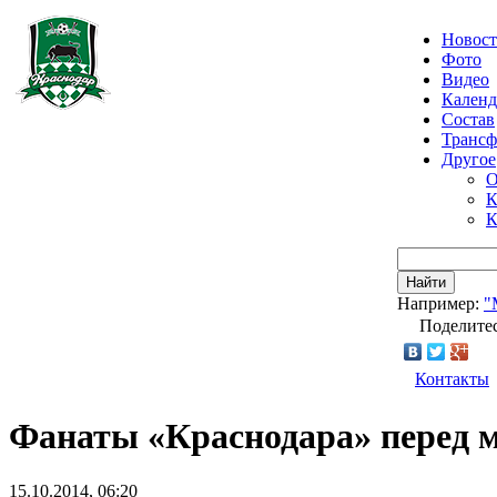
Новос
Фото
Видео
Календ
Состав
Транс
Другое
О
К
К
Найти
Например:
"
Поделитес
Контакты
Фанаты «Краснодара» перед 
15.10.2014, 06:20