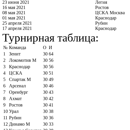
23 июня 2021
Легия
16 мая 2021
Ростов
08 мая 2021
ЦСКА Москва
01 мая 2021
Краснодар
25 апреля 2021
Рубин
17 апреля 2021
Краснодар
Турнирная таблица:
№
Команда
О
И
1
Зенит
30
64
2
Локомотив М
30
56
3
Краснодар
30
56
4
ЦСКА
30
51
5
Спартак М
30
49
6
Арсенал
30
46
7
Оренбург
30
43
8
Ахмат
30
42
9
Ростов
30
41
10
Урал
30
38
11
Рубин
30
36
12
Динамо М
30
33