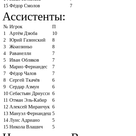
15
Фёдор Смолов
7
Ассистенты:
№
Игрок
П
1
Артём Дзюба
10
2
Юрий Газинский
8
3
Жоаозиньо
8
4
Раванелли
7
5
Иван Обляков
7
6
Марио Фернандес
7
7
Фёдор Чалов
7
8
Сергей Ткачёв
6
9
Сердар Азмун
6
10
Себастьян Дриусси
6
11
Отман Эль-Кабир
6
12
Алексей Миранчук
6
13
Мануэл Фернандеш
5
14
Луис Адриано
5
15
Никола Влашич
5