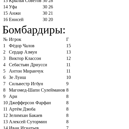
13
Крылья Советов
30
28
14
Уфа
30
26
15
Анжи
30
21
16
Енисей
30
20
Бомбардиры:
№
Игрок
Г
1
Фёдор Чалов
15
2
Сердар Азмун
13
3
Виктор Классон
12
4
Себастьян Дриусси
11
5
Антон Миранчук
11
6
Зе Луиш
10
7
Сильвестр Игбун
9
8
Магомед-Шапи Сулейманов
8
9
Ари
8
10
Джефферсон Фарфан
8
11
Артём Дзюба
8
12
Зелимхан Бакаев
8
13
Алексей Сутормин
8
14
Иван Игнатьев
7