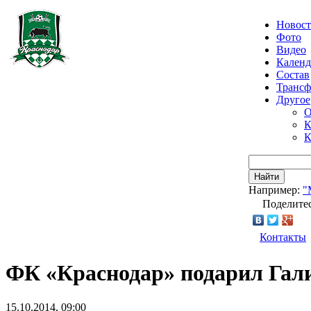
Новос
Фото
Видео
Календ
Состав
Транс
Другое
О
К
К
Найти
Например:
"
Поделитес
Контакты
ФК «Краснодар» подарил Гал
15.10.2014, 09:00