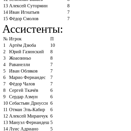
13
Алексей Сутормин
8
14
Иван Игнатьев
7
15
Фёдор Смолов
7
Ассистенты:
№
Игрок
П
1
Артём Дзюба
10
2
Юрий Газинский
8
3
Жоаозиньо
8
4
Раванелли
7
5
Иван Обляков
7
6
Марио Фернандес
7
7
Фёдор Чалов
7
8
Сергей Ткачёв
6
9
Сердар Азмун
6
10
Себастьян Дриусси
6
11
Отман Эль-Кабир
6
12
Алексей Миранчук
6
13
Мануэл Фернандеш
5
14
Луис Адриано
5