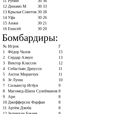
11
Рубин
30
36
12
Динамо М
30
33
13
Крылья Советов
30
28
14
Уфа
30
26
15
Анжи
30
21
16
Енисей
30
20
Бомбардиры:
№
Игрок
Г
1
Фёдор Чалов
15
2
Сердар Азмун
13
3
Виктор Классон
12
4
Себастьян Дриусси
11
5
Антон Миранчук
11
6
Зе Луиш
10
7
Сильвестр Игбун
9
8
Магомед-Шапи Сулейманов
8
9
Ари
8
10
Джефферсон Фарфан
8
11
Артём Дзюба
8
12
Зелимхан Бакаев
8