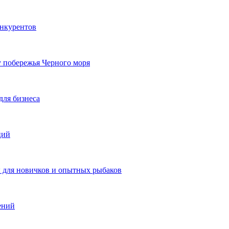
онкурентов
у побережья Черного моря
для бизнеса
ций
ы для новичков и опытных рыбаков
ений