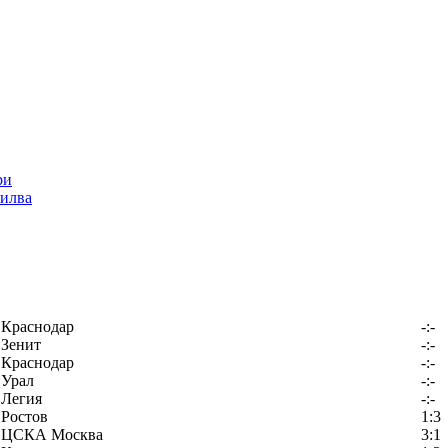
илва
Краснодар
-:-
Зенит
-:-
Краснодар
-:-
Урал
-:-
Легия
-:-
Ростов
1:3
ЦСКА Москва
3:1