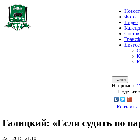
Новос
Фото
Видео
Календ
Состав
Транс
Другое
О
К
К
Найти
Например:
"
Поделитес
Контакты
Галицкий: «Если судить по на
22.1.2015, 21:10