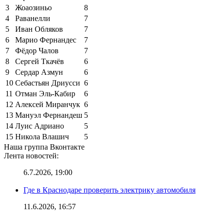
3
Жоаозиньо
8
4
Раванелли
7
5
Иван Обляков
7
6
Марио Фернандес
7
7
Фёдор Чалов
7
8
Сергей Ткачёв
6
9
Сердар Азмун
6
10
Себастьян Дриусси
6
11
Отман Эль-Кабир
6
12
Алексей Миранчук
6
13
Мануэл Фернандеш
5
14
Луис Адриано
5
15
Никола Влашич
5
Наша группа Вконтакте
Лента новостей:
6.7.2026, 19:00
Где в Краснодаре проверить электрику автомобиля
11.6.2026, 16:57