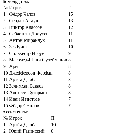
Бомбардиры:
№
Игрок
Г
1
Фёдор Чалов
15
2
Сердар Азмун
13
3
Виктор Классон
12
4
Себастьян Дриусси
11
5
Антон Миранчук
11
6
Зе Луиш
10
7
Сильвестр Игбун
9
8
Магомед-Шапи Сулейманов
8
9
Ари
8
10
Джефферсон Фарфан
8
11
Артём Дзюба
8
12
Зелимхан Бакаев
8
13
Алексей Сутормин
8
14
Иван Игнатьев
7
15
Фёдор Смолов
7
Ассистенты:
№
Игрок
П
1
Артём Дзюба
10
2
Юрий Газинский
8