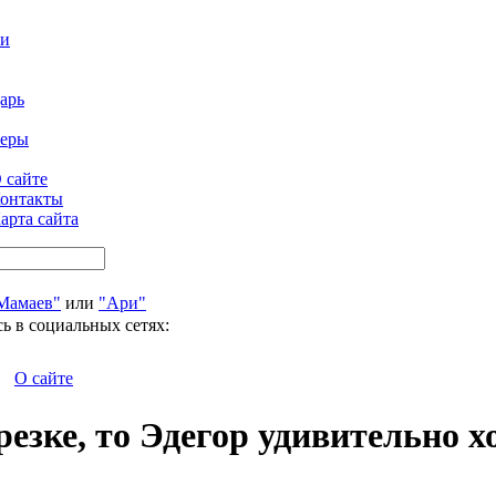
ти
арь
феры
 сайте
онтакты
арта сайта
Мамаев"
или
"Ари"
ь в социальных сетях:
О сайте
резке, то Эдегор удивительно 