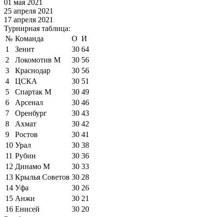
01 мая 2021
25 апреля 2021
17 апреля 2021
Турнирная таблица:
№
Команда
О
И
1
Зенит
30
64
2
Локомотив М
30
56
3
Краснодар
30
56
4
ЦСКА
30
51
5
Спартак М
30
49
6
Арсенал
30
46
7
Оренбург
30
43
8
Ахмат
30
42
9
Ростов
30
41
10
Урал
30
38
11
Рубин
30
36
12
Динамо М
30
33
13
Крылья Советов
30
28
14
Уфа
30
26
15
Анжи
30
21
16
Енисей
30
20