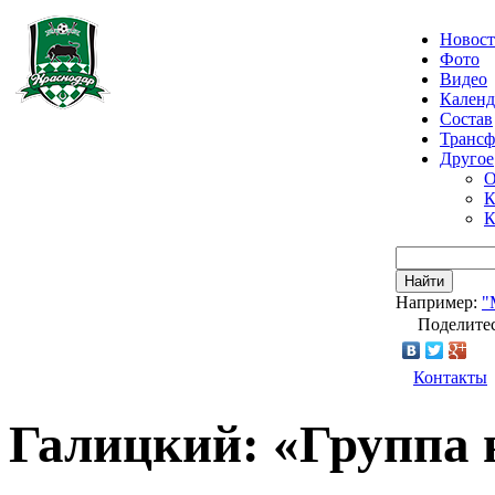
Новос
Фото
Видео
Календ
Состав
Транс
Другое
О
К
К
Найти
Например:
"
Поделитес
Контакты
Галицкий: «Группа 