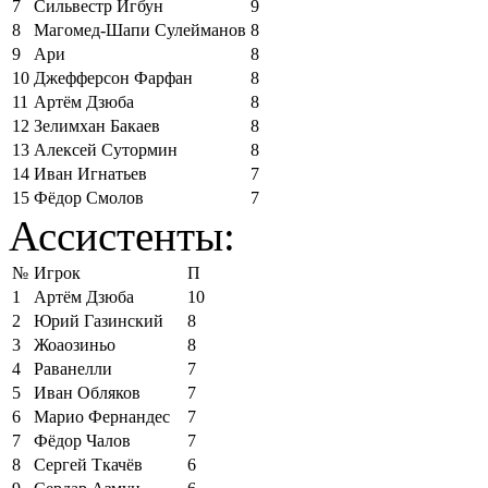
7
Сильвестр Игбун
9
8
Магомед-Шапи Сулейманов
8
9
Ари
8
10
Джефферсон Фарфан
8
11
Артём Дзюба
8
12
Зелимхан Бакаев
8
13
Алексей Сутормин
8
14
Иван Игнатьев
7
15
Фёдор Смолов
7
Ассистенты:
№
Игрок
П
1
Артём Дзюба
10
2
Юрий Газинский
8
3
Жоаозиньо
8
4
Раванелли
7
5
Иван Обляков
7
6
Марио Фернандес
7
7
Фёдор Чалов
7
8
Сергей Ткачёв
6