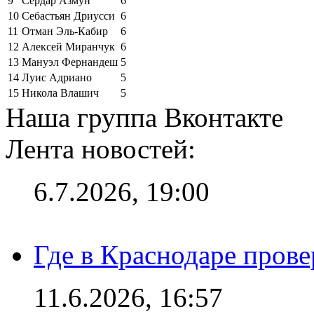
9
Сердар Азмун
6
10
Себастьян Дриусси
6
11
Отман Эль-Кабир
6
12
Алексей Миранчук
6
13
Мануэл Фернандеш
5
14
Луис Адриано
5
15
Никола Влашич
5
Наша группа Вконтакте
Лента новостей:
6.7.2026, 19:00
Где в Краснодаре прове
11.6.2026, 16:57