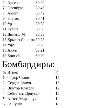
6
Арсенал
30
46
7
Оренбург
30
43
8
Ахмат
30
42
9
Ростов
30
41
10
Урал
30
38
11
Рубин
30
36
12
Динамо М
30
33
13
Крылья Советов
30
28
14
Уфа
30
26
15
Анжи
30
21
16
Енисей
30
20
Бомбардиры:
№
Игрок
Г
1
Фёдор Чалов
15
2
Сердар Азмун
13
3
Виктор Классон
12
4
Себастьян Дриусси
11
5
Антон Миранчук
11
6
Зе Луиш
10