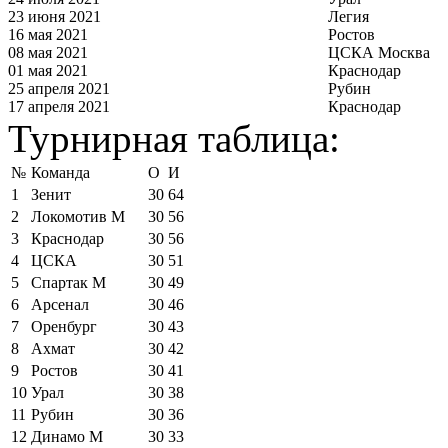
23 июня 2021
Легия
16 мая 2021
Ростов
08 мая 2021
ЦСКА Москва
01 мая 2021
Краснодар
25 апреля 2021
Рубин
17 апреля 2021
Краснодар
Турнирная таблица:
№
Команда
О
И
1
Зенит
30
64
2
Локомотив М
30
56
3
Краснодар
30
56
4
ЦСКА
30
51
5
Спартак М
30
49
6
Арсенал
30
46
7
Оренбург
30
43
8
Ахмат
30
42
9
Ростов
30
41
10
Урал
30
38
11
Рубин
30
36
12
Динамо М
30
33