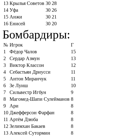
13
Крылья Советов
30
28
14
Уфа
30
26
15
Анжи
30
21
16
Енисей
30
20
Бомбардиры:
№
Игрок
Г
1
Фёдор Чалов
15
2
Сердар Азмун
13
3
Виктор Классон
12
4
Себастьян Дриусси
11
5
Антон Миранчук
11
6
Зе Луиш
10
7
Сильвестр Игбун
9
8
Магомед-Шапи Сулейманов
8
9
Ари
8
10
Джефферсон Фарфан
8
11
Артём Дзюба
8
12
Зелимхан Бакаев
8
13
Алексей Сутормин
8