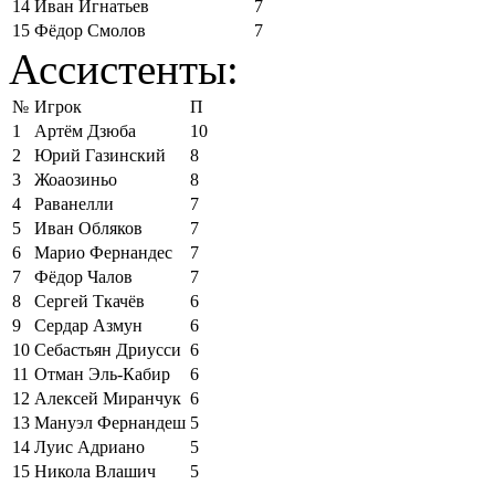
14
Иван Игнатьев
7
15
Фёдор Смолов
7
Ассистенты:
№
Игрок
П
1
Артём Дзюба
10
2
Юрий Газинский
8
3
Жоаозиньо
8
4
Раванелли
7
5
Иван Обляков
7
6
Марио Фернандес
7
7
Фёдор Чалов
7
8
Сергей Ткачёв
6
9
Сердар Азмун
6
10
Себастьян Дриусси
6
11
Отман Эль-Кабир
6
12
Алексей Миранчук
6
13
Мануэл Фернандеш
5
14
Луис Адриано
5
15
Никола Влашич
5