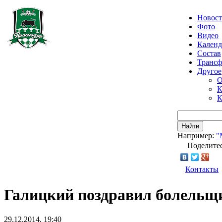
Новос
Фото
Видео
Календ
Состав
Транс
Другое
О
К
К
Найти
Например:
"
Поделитес
Контакты
Галицкий поздравил болельщ
29.12.2014, 19:40