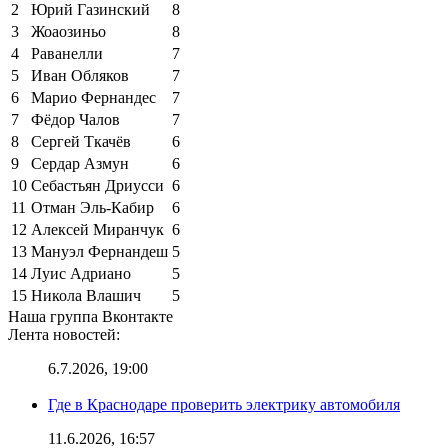
2
Юрий Газинский
8
3
Жоаозиньо
8
4
Раванелли
7
5
Иван Обляков
7
6
Марио Фернандес
7
7
Фёдор Чалов
7
8
Сергей Ткачёв
6
9
Сердар Азмун
6
10
Себастьян Дриусси
6
11
Отман Эль-Кабир
6
12
Алексей Миранчук
6
13
Мануэл Фернандеш
5
14
Луис Адриано
5
15
Никола Влашич
5
Наша группа Вконтакте
Лента новостей:
6.7.2026, 19:00
Где в Краснодаре проверить электрику автомобиля
11.6.2026, 16:57