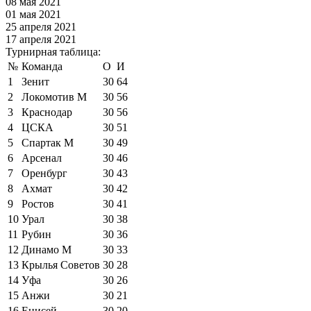
08 мая 2021
01 мая 2021
25 апреля 2021
17 апреля 2021
Турнирная таблица:
№
Команда
О
И
1
Зенит
30
64
2
Локомотив М
30
56
3
Краснодар
30
56
4
ЦСКА
30
51
5
Спартак М
30
49
6
Арсенал
30
46
7
Оренбург
30
43
8
Ахмат
30
42
9
Ростов
30
41
10
Урал
30
38
11
Рубин
30
36
12
Динамо М
30
33
13
Крылья Советов
30
28
14
Уфа
30
26
15
Анжи
30
21
16
Енисей
30
20