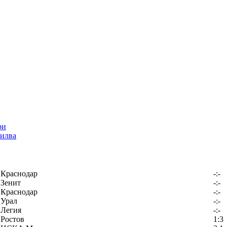
илва
Краснодар
-:-
Зенит
-:-
Краснодар
-:-
Урал
-:-
Легия
-:-
Ростов
1:3