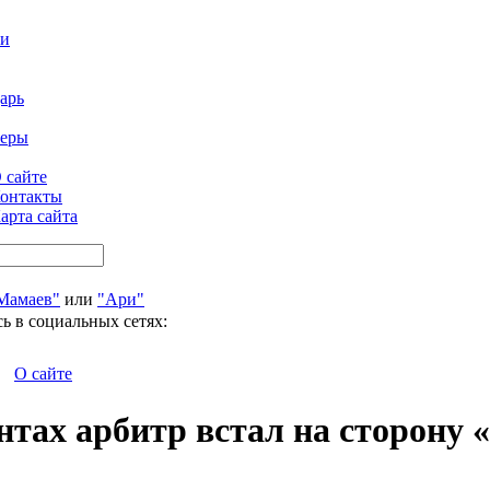
ти
арь
феры
 сайте
онтакты
арта сайта
Мамаев"
или
"Ари"
ь в социальных сетях:
О сайте
тах арбитр встал на сторону 