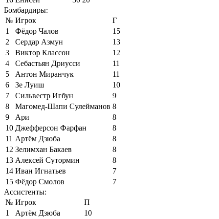
Бомбардиры:
№
Игрок
Г
1
Фёдор Чалов
15
2
Сердар Азмун
13
3
Виктор Классон
12
4
Себастьян Дриусси
11
5
Антон Миранчук
11
6
Зе Луиш
10
7
Сильвестр Игбун
9
8
Магомед-Шапи Сулейманов
8
9
Ари
8
10
Джефферсон Фарфан
8
11
Артём Дзюба
8
12
Зелимхан Бакаев
8
13
Алексей Сутормин
8
14
Иван Игнатьев
7
15
Фёдор Смолов
7
Ассистенты:
№
Игрок
П
1
Артём Дзюба
10