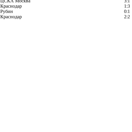
ЦСКА Москва
3:1
Краснодар
1:3
Рубин
0:1
Краснодар
2:2