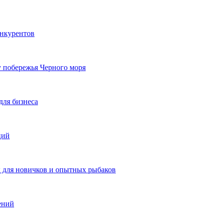
онкурентов
у побережья Черного моря
для бизнеса
ций
ы для новичков и опытных рыбаков
ений