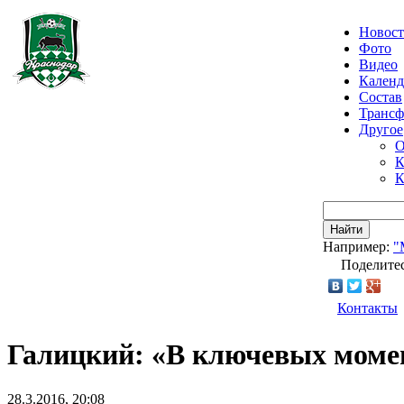
Новос
Фото
Видео
Календ
Состав
Транс
Другое
О
К
К
Найти
Например:
"
Поделитес
Контакты
Галицкий: «В ключевых момен
28.3.2016, 20:08