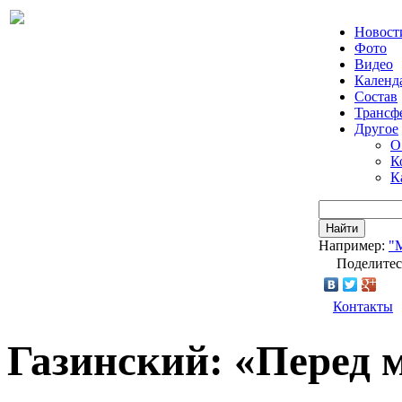
Новост
Фото
Видео
Календ
Состав
Трансф
Другое
О
К
К
Найти
Например:
"
Поделитес
Контакты
Газинский: «Перед 