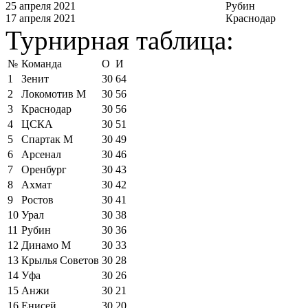
25 апреля 2021
Рубин
17 апреля 2021
Краснодар
Турнирная таблица:
№
Команда
О
И
1
Зенит
30
64
2
Локомотив М
30
56
3
Краснодар
30
56
4
ЦСКА
30
51
5
Спартак М
30
49
6
Арсенал
30
46
7
Оренбург
30
43
8
Ахмат
30
42
9
Ростов
30
41
10
Урал
30
38
11
Рубин
30
36
12
Динамо М
30
33
13
Крылья Советов
30
28
14
Уфа
30
26
15
Анжи
30
21
16
Енисей
30
20