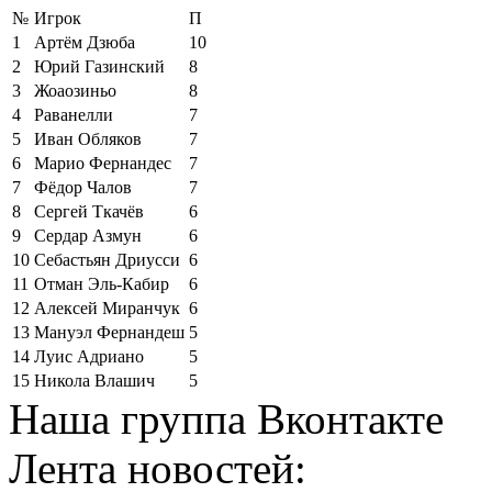
№
Игрок
П
1
Артём Дзюба
10
2
Юрий Газинский
8
3
Жоаозиньо
8
4
Раванелли
7
5
Иван Обляков
7
6
Марио Фернандес
7
7
Фёдор Чалов
7
8
Сергей Ткачёв
6
9
Сердар Азмун
6
10
Себастьян Дриусси
6
11
Отман Эль-Кабир
6
12
Алексей Миранчук
6
13
Мануэл Фернандеш
5
14
Луис Адриано
5
15
Никола Влашич
5
Наша группа Вконтакте
Лента новостей: