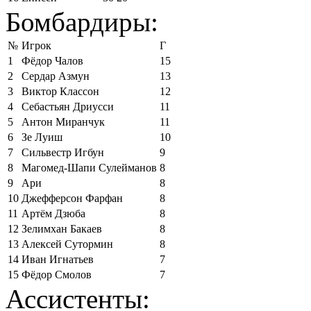
Бомбардиры:
№
Игрок
Г
1
Фёдор Чалов
15
2
Сердар Азмун
13
3
Виктор Классон
12
4
Себастьян Дриусси
11
5
Антон Миранчук
11
6
Зе Луиш
10
7
Сильвестр Игбун
9
8
Магомед-Шапи Сулейманов
8
9
Ари
8
10
Джефферсон Фарфан
8
11
Артём Дзюба
8
12
Зелимхан Бакаев
8
13
Алексей Сутормин
8
14
Иван Игнатьев
7
15
Фёдор Смолов
7
Ассистенты: