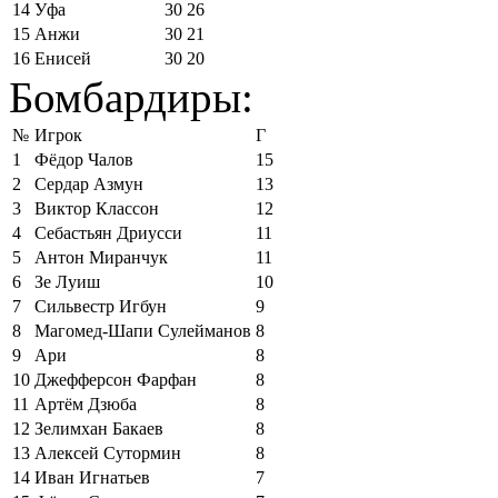
14
Уфа
30
26
15
Анжи
30
21
16
Енисей
30
20
Бомбардиры:
№
Игрок
Г
1
Фёдор Чалов
15
2
Сердар Азмун
13
3
Виктор Классон
12
4
Себастьян Дриусси
11
5
Антон Миранчук
11
6
Зе Луиш
10
7
Сильвестр Игбун
9
8
Магомед-Шапи Сулейманов
8
9
Ари
8
10
Джефферсон Фарфан
8
11
Артём Дзюба
8
12
Зелимхан Бакаев
8
13
Алексей Сутормин
8
14
Иван Игнатьев
7