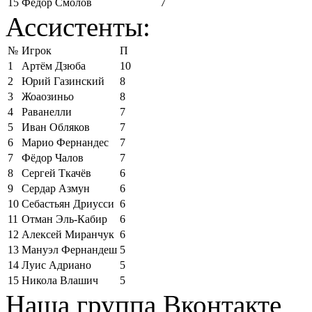
15
Фёдор Смолов
7
Ассистенты:
№
Игрок
П
1
Артём Дзюба
10
2
Юрий Газинский
8
3
Жоаозиньо
8
4
Раванелли
7
5
Иван Обляков
7
6
Марио Фернандес
7
7
Фёдор Чалов
7
8
Сергей Ткачёв
6
9
Сердар Азмун
6
10
Себастьян Дриусси
6
11
Отман Эль-Кабир
6
12
Алексей Миранчук
6
13
Мануэл Фернандеш
5
14
Луис Адриано
5
15
Никола Влашич
5
Наша группа Вконтакте