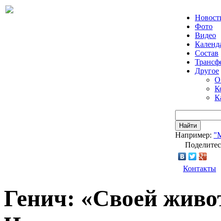
Новост
Фото
Видео
Календ
Состав
Трансф
Другое
О
К
К
Найти
Например:
"
Поделитес
Контакты
Генич: «Своей живо