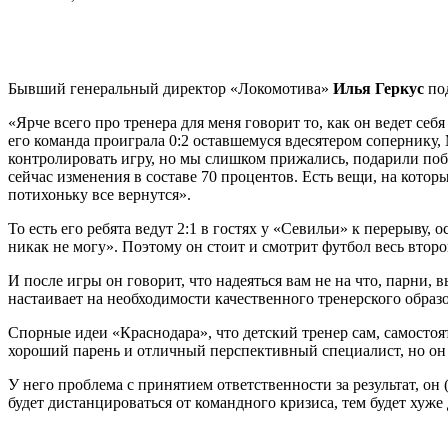
Бывший генеральный директор «Локомотива»
Илья Геркус
под
«
Ярче всего про тренера для меня говорит то, как он ведeт се
его команда проиграла 0:2 оставшемуся вдесятером сопернику,
контролировать игру, но мы слишком прижались, подарили поб
сейчас изменения в составе 70 процентов. Есть вещи, на которы
потихоньку все вернутся».
То есть его ребята ведут 2:1 в гостях у «Севильи» к перерыву, 
никак не могу»
. Поэтому он стоит и смотрит футбол весь второ
И после игры он говорит, что надеяться вам не на что, парни, в
настаивает на необходимости качественного тренерского образ
Спорные идеи «Краснодара», что детский тренер сам, самостоя
хороший парень и отличный перспективный специалист, но он
У него проблема с принятием ответственности за результат, он 
будет дистанцироваться от командного кризиса, тем будет хуже 