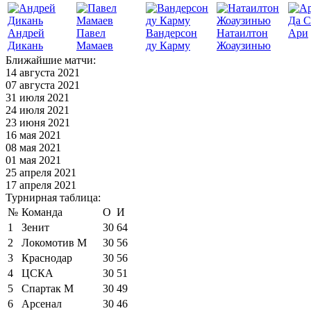
Да С
Андрей
Павел
Вандерсон
Натаилтон
Ари
Дикань
Мамаев
ду Карму
Жоаузинью
Ближайшие матчи:
14 августа 2021
07 августа 2021
31 июля 2021
24 июля 2021
23 июня 2021
16 мая 2021
08 мая 2021
01 мая 2021
25 апреля 2021
17 апреля 2021
Турнирная таблица:
№
Команда
О
И
1
Зенит
30
64
2
Локомотив М
30
56
3
Краснодар
30
56
4
ЦСКА
30
51
5
Спартак М
30
49
6
Арсенал
30
46