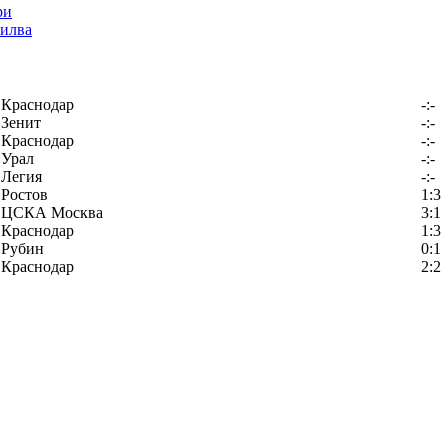
илва
Краснодар
-:-
Зенит
-:-
Краснодар
-:-
Урал
-:-
Легия
-:-
Ростов
1:3
ЦСКА Москва
3:1
Краснодар
1:3
Рубин
0:1
Краснодар
2:2