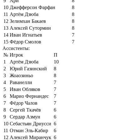
9
Ари
8
10
Джефферсон Фарфан
8
11
Артём Дзюба
8
12
Зелимхан Бакаев
8
13
Алексей Сутормин
8
14
Иван Игнатьев
7
15
Фёдор Смолов
7
Ассистенты:
№
Игрок
П
1
Артём Дзюба
10
2
Юрий Газинский
8
3
Жоаозиньо
8
4
Раванелли
7
5
Иван Обляков
7
6
Марио Фернандес
7
7
Фёдор Чалов
7
8
Сергей Ткачёв
6
9
Сердар Азмун
6
10
Себастьян Дриусси
6
11
Отман Эль-Кабир
6
12
Алексей Миранчук
6