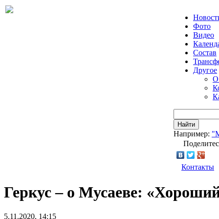
Новост
Фото
Видео
Календ
Состав
Трансф
Другое
О
К
К
Найти
Например:
"
Поделитес
Контакты
Геркус – о Мусаеве: «Хороший
5.11.2020, 14:15