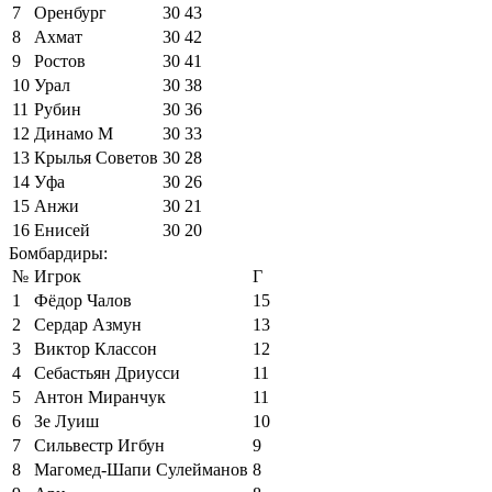
7
Оренбург
30
43
8
Ахмат
30
42
9
Ростов
30
41
10
Урал
30
38
11
Рубин
30
36
12
Динамо М
30
33
13
Крылья Советов
30
28
14
Уфа
30
26
15
Анжи
30
21
16
Енисей
30
20
Бомбардиры:
№
Игрок
Г
1
Фёдор Чалов
15
2
Сердар Азмун
13
3
Виктор Классон
12
4
Себастьян Дриусси
11
5
Антон Миранчук
11
6
Зе Луиш
10
7
Сильвестр Игбун
9
8
Магомед-Шапи Сулейманов
8