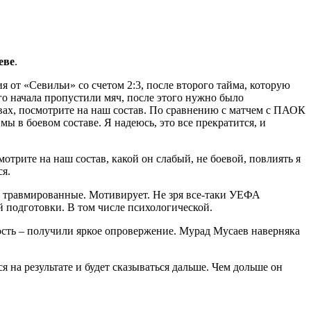
еве
.
я от «Севильи» со счетом 2:3, после второго тайма, которую
го начала пропустили мяч, после этого нужно было
вах, посмотрите на наш состав. По сравнению с матчем с ПАОК
мы в боевом составе. Я надеюсь, это все прекратится, и
смотрите на наш состав, какой он слабый, не боевой, повлиять я
ся.
т травмированные.
Мотивирует. Не зря все-таки УЕФА
й подготовки. В том числе психологической.
ность – получили яркое опровержение. Мурад Мусаев наверняка
ся на результате и будет сказываться дальше. Чем дольше он