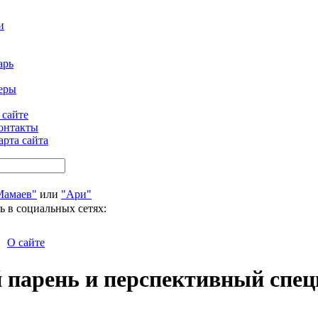
и
арь
еры
 сайте
онтакты
арта сайта
Мамаев"
или
"Ари"
ь в социальных сетях:
О сайте
 парень и перспективный спец