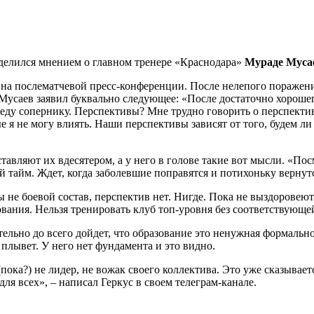
елился мнением о главном тренере «Краснодара»
Мураде Муса
бя на послематчевой пресс-конференции
. После нелепого поражени
 Мусаев заявил буквально следующее: «После достаточно хороше
еду сопернику. Перспективы? Мне трудно говорить о перспекти
е я не могу влиять. Наши перспективы зависят от того, будем ли 
оставляют их вдесятером, а у него в голове такие вот мысли. «По
й тайм. Ждeт, когда заболевшие поправятся и потихоньку вернут
ы не боевой состав, перспектив нет.
Нигде. Пока не выздоровею
ования.
Нельзя тренировать клуб топ-уровня без соответствующе
тельно до всего дойдeт, что образование это ненужная формаль
 плывет
. У него нет фундамента и это видно.
(пока?) не лидер, не вожак своего коллектива
. Это уже сказывает
для всех», – написал Геркус в своем телеграм-канале.