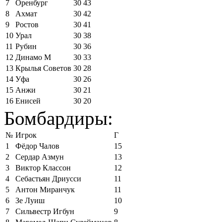
7
Оренбург
30
43
8
Ахмат
30
42
9
Ростов
30
41
10
Урал
30
38
11
Рубин
30
36
12
Динамо М
30
33
13
Крылья Советов
30
28
14
Уфа
30
26
15
Анжи
30
21
16
Енисей
30
20
Бомбардиры:
№
Игрок
Г
1
Фёдор Чалов
15
2
Сердар Азмун
13
3
Виктор Классон
12
4
Себастьян Дриусси
11
5
Антон Миранчук
11
6
Зе Луиш
10
7
Сильвестр Игбун
9