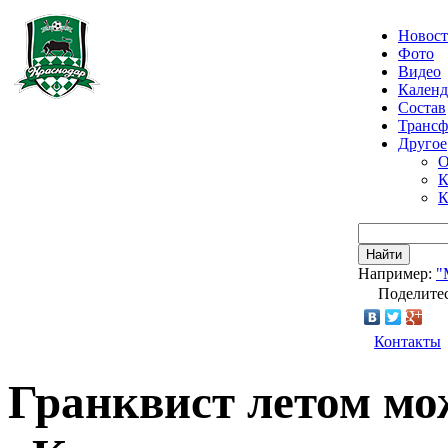
Новос
Фото
Видео
Календ
Состав
Транс
Другое
О
К
К
Найти
Например:
"
Поделитес
Контакты
Гранквист летом мо