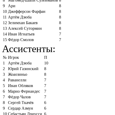
8
Магомед-Шапи Сулейманов
8
9
Ари
8
10
Джефферсон Фарфан
8
11
Артём Дзюба
8
12
Зелимхан Бакаев
8
13
Алексей Сутормин
8
14
Иван Игнатьев
7
15
Фёдор Смолов
7
Ассистенты:
№
Игрок
П
1
Артём Дзюба
10
2
Юрий Газинский
8
3
Жоаозиньо
8
4
Раванелли
7
5
Иван Обляков
7
6
Марио Фернандес
7
7
Фёдор Чалов
7
8
Сергей Ткачёв
6
9
Сердар Азмун
6
10
Себастьян Дриусси
6