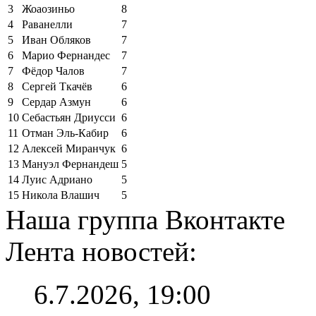
3
Жоаозиньо
8
4
Раванелли
7
5
Иван Обляков
7
6
Марио Фернандес
7
7
Фёдор Чалов
7
8
Сергей Ткачёв
6
9
Сердар Азмун
6
10
Себастьян Дриусси
6
11
Отман Эль-Кабир
6
12
Алексей Миранчук
6
13
Мануэл Фернандеш
5
14
Луис Адриано
5
15
Никола Влашич
5
Наша группа Вконтакте
Лента новостей:
6.7.2026, 19:00