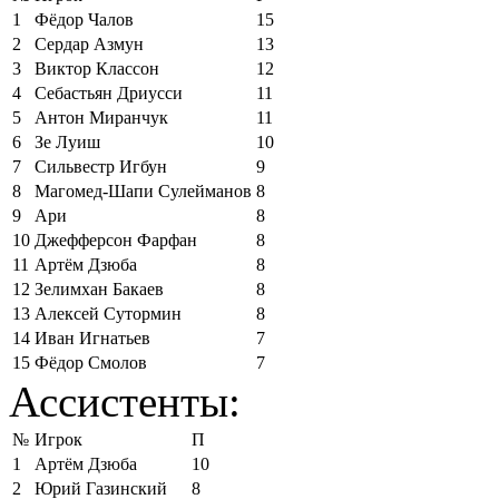
1
Фёдор Чалов
15
2
Сердар Азмун
13
3
Виктор Классон
12
4
Себастьян Дриусси
11
5
Антон Миранчук
11
6
Зе Луиш
10
7
Сильвестр Игбун
9
8
Магомед-Шапи Сулейманов
8
9
Ари
8
10
Джефферсон Фарфан
8
11
Артём Дзюба
8
12
Зелимхан Бакаев
8
13
Алексей Сутормин
8
14
Иван Игнатьев
7
15
Фёдор Смолов
7
Ассистенты:
№
Игрок
П
1
Артём Дзюба
10
2
Юрий Газинский
8