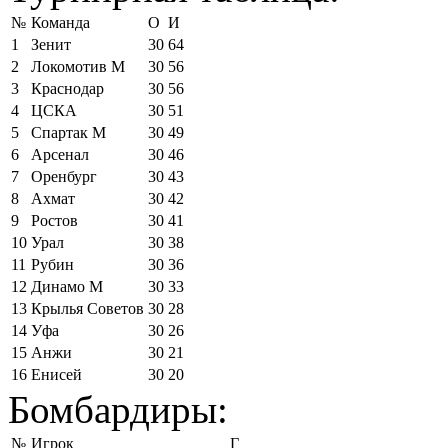
№
Команда
О
И
1
Зенит
30
64
2
Локомотив М
30
56
3
Краснодар
30
56
4
ЦСКА
30
51
5
Спартак М
30
49
6
Арсенал
30
46
7
Оренбург
30
43
8
Ахмат
30
42
9
Ростов
30
41
10
Урал
30
38
11
Рубин
30
36
12
Динамо М
30
33
13
Крылья Советов
30
28
14
Уфа
30
26
15
Анжи
30
21
16
Енисей
30
20
Бомбардиры:
№
Игрок
Г