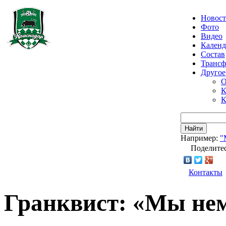
Новос
Фото
Видео
Календ
Состав
Транс
Другое
О
К
К
Найти
Например:
"
Поделитес
Контакты
Гранквист: «Мы нем